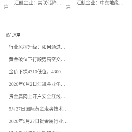
一
一
汇凯金业：美联储降息
汇凯金业：中东地缘冲
篇
篇
预期在调整 黄金午盘行
突升级 国际黄金区间缓
情
涨
热门文章
行业风控升级：如何通过正
规贵金属交易官网甄选高合
黄金破位下行顺势高空交易
规黄金开户交易平台？
策略
金价下探4310低位，4300关
口面临考验
2026年6月2日汇凯金业午盘
策略：金银双阻力位压顶，
贵金属网上开户安全红线：
空头清算算法如何布防？
从合规审查谈地下对赌盘的
5月27日国际黄金走势技术盘
恶意洗盘陷阱
点：多空争夺关键关口，正
2026年5月27日贵金属行业新
规黄金平台全方位行情解析
闻：美联储降息预期再变，