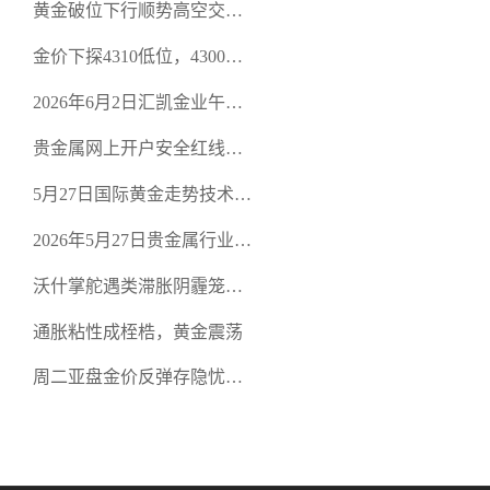
黄金破位下行顺势高空交易
规黄金开户交易平台？
策略
金价下探4310低位，4300关
口面临考验
2026年6月2日汇凯金业午盘
策略：金银双阻力位压顶，
贵金属网上开户安全红线：
空头清算算法如何布防？
从合规审查谈地下对赌盘的
5月27日国际黄金走势技术盘
恶意洗盘陷阱
点：多空争夺关键关口，正
2026年5月27日贵金属行业新
规黄金平台全方位行情解析
闻：美联储降息预期再变，
沃什掌舵遇类滞胀阴霾笼
正规贵金属开户平台迎开户
罩，黄金困守4700静待方向
热潮
通胀粘性成桎梏，黄金震荡
周二亚盘金价反弹存隐忧，
缺乏基本面支撑难续涨