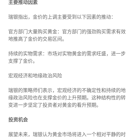
主要推动因素
瑞银指出，金价的上调主要受到以下因素的推动：
官方部门大量购买黄金：官方部门的强劲购买需求有效
地推高了金价的交易区间。
持续的实物需求：市场对实物黄金的需求旺盛，进一步
支撑了金价。
宏观经济和地缘政治风险
瑞银的策略师们表示，宏观经济的不确定性和持续的地
缘政治风险也在支撑金价的上升预期。这种结构性的转
变进一步坚定了投资者对黄金的看升预期。
投资机会
展望未来，瑞银认为黄金市场将进入一个相对平静的时