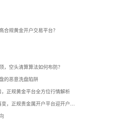
高合规黄金开户交易平台？
压顶，空头清算算法如何布防？
盘的恶意洗盘陷阱
口，正规黄金平台全方位行情解析
期再变，正规贵金属开户平台迎开户热
向