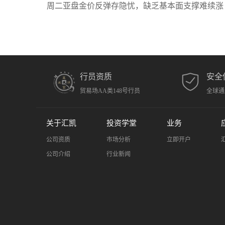
周二亚盘金价反弹存隐忧，缺乏基本面支撑难续涨
行员资质
安全
贸易场AA类148号行员
全球通
关于汇凯
投资学堂
业务
公司资质
市场分析
立即开户
公司介绍
行业新闻