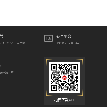
益
交易平台
元开户0佣金 点差优惠
平台稳定运营17年
)
9楼901室
扫码下载APP