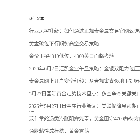
热门文章
行业风控升级：如何通过正规贵金属交易官网甄选
黄金破位下行顺势高空交易策略
金价下探4310低位，4300关口面临考验
2026年6月2日汇凯金业午盘策略：金银双阻力位
贵金属网上开户安全红线：从合规审查谈地下对赌
5月27日国际黄金走势技术盘点：多空争夺关键关
2026年5月27日贵金属行业新闻：美联储降息预
潮
沃什掌舵遇类滞胀阴霾笼罩，黄金困守4700静待方
通胀粘性成桎梏，黄金震荡