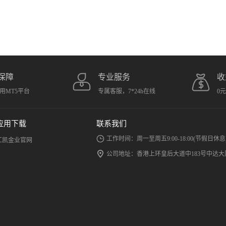
保障
专业服务
收
用MT5平台
专属客服，7*24h在线
0
应用下载
联系我们
工作时间：周一至周五9:00-18:00(节假日休息
汇凯金业官网
公司地址：香港上环皇后大道中183号中达大厦