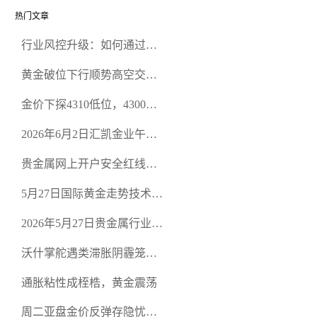
热门文章
行业风控升级：如何通过正
规贵金属交易官网甄选高合
黄金破位下行顺势高空交易
规黄金开户交易平台？
策略
金价下探4310低位，4300关
口面临考验
2026年6月2日汇凯金业午盘
策略：金银双阻力位压顶，
贵金属网上开户安全红线：
空头清算算法如何布防？
从合规审查谈地下对赌盘的
5月27日国际黄金走势技术盘
恶意洗盘陷阱
点：多空争夺关键关口，正
2026年5月27日贵金属行业新
规黄金平台全方位行情解析
闻：美联储降息预期再变，
沃什掌舵遇类滞胀阴霾笼
正规贵金属开户平台迎开户
罩，黄金困守4700静待方向
热潮
通胀粘性成桎梏，黄金震荡
周二亚盘金价反弹存隐忧，