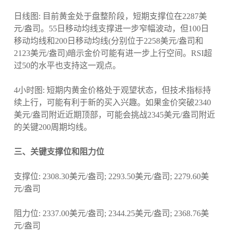
日线图: 目前黄金处于盘整阶段，短期支撑位在2287美
元/盎司。55日移动均线支撑进一步窄幅波动，但100日
移动均线和200日移动均线(分别位于2258美元/盎司和
2123美元/盎司)暗示金价可能有进一步上行空间。RSI超
过50的水平也支持这一观点。
4小时图: 短期内黄金价格处于观望状态，但技术指标持
续上行，可能有利于新的买入兴趣。如果金价突破2340
美元/盎司附近近期顶部，可能会挑战2345美元/盎司附近
的关键200周期均线。
三、关键支撑位和阻力位
支撑位: 2308.30美元/盎司; 2293.50美元/盎司; 2279.60美
元/盎司
阻力位: 2337.00美元/盎司; 2344.25美元/盎司; 2368.76美
元/盎司