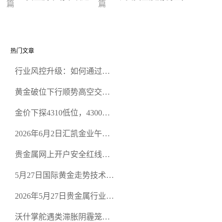
篇
篇
下的盈利策略
据或带来突破契机
热门文章
行业风控升级：如何通过正
规贵金属交易官网甄选高合
黄金破位下行顺势高空交易
规黄金开户交易平台？
策略
金价下探4310低位，4300关
口面临考验
2026年6月2日汇凯金业午盘
策略：金银双阻力位压顶，
贵金属网上开户安全红线：
空头清算算法如何布防？
从合规审查谈地下对赌盘的
5月27日国际黄金走势技术盘
恶意洗盘陷阱
点：多空争夺关键关口，正
2026年5月27日贵金属行业新
规黄金平台全方位行情解析
闻：美联储降息预期再变，
沃什掌舵遇类滞胀阴霾笼
正规贵金属开户平台迎开户