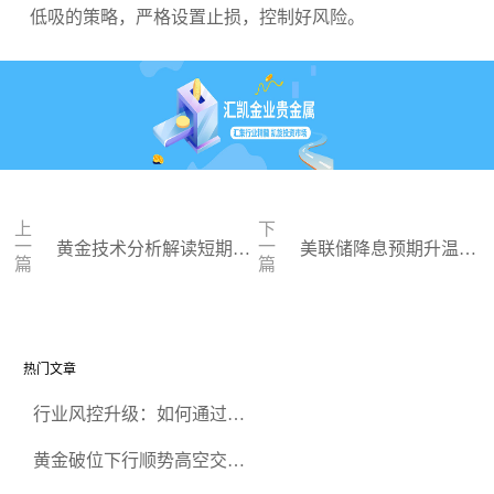
低吸的策略，严格设置止损，控制好风险。
上
下
一
一
黄金技术分析解读短期走
美联储降息预期升温，
篇
篇
势 市场盯住两件大事
金价触及三周高点
热门文章
行业风控升级：如何通过正
规贵金属交易官网甄选高合
黄金破位下行顺势高空交易
规黄金开户交易平台？
策略