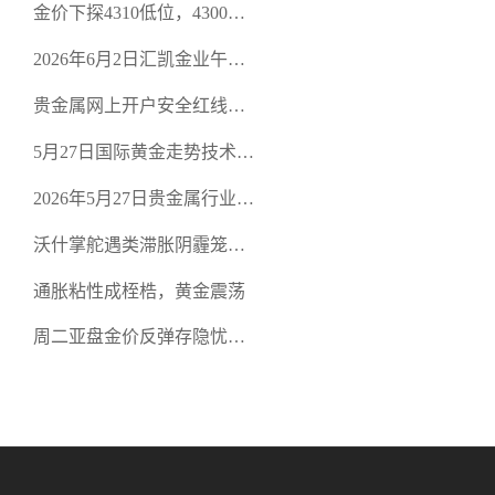
金价下探4310低位，4300关
口面临考验
2026年6月2日汇凯金业午盘
策略：金银双阻力位压顶，
贵金属网上开户安全红线：
空头清算算法如何布防？
从合规审查谈地下对赌盘的
5月27日国际黄金走势技术盘
恶意洗盘陷阱
点：多空争夺关键关口，正
2026年5月27日贵金属行业新
规黄金平台全方位行情解析
闻：美联储降息预期再变，
沃什掌舵遇类滞胀阴霾笼
正规贵金属开户平台迎开户
罩，黄金困守4700静待方向
热潮
通胀粘性成桎梏，黄金震荡
周二亚盘金价反弹存隐忧，
缺乏基本面支撑难续涨