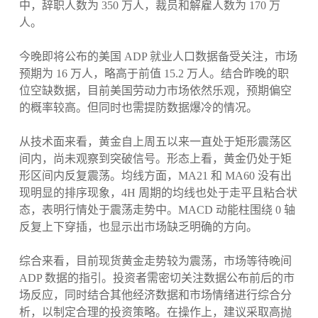
中，辞职人数为 350 万人，裁员和解雇人数为 170 万
人。
今晚即将公布的美国 ADP 就业人口数据备受关注，市场
预期为 16 万人，略高于前值 15.2 万人。结合昨晚的职
位空缺数据，目前美国劳动力市场依然乐观，预期偏空
的概率较高。但同时也需提防数据爆冷的情况。
从技术面来看，黄金自上周五以来一直处于矩形震荡区
间内，尚未观察到突破信号。形态上看，黄金仍处于矩
形区间内反复震荡。均线方面，MA21 和 MA60 没有出
现明显的排序现象，4H 周期的均线也处于走平且粘合状
态，表明行情处于震荡走势中。MACD 动能柱围绕 0 轴
反复上下穿插，也显示出市场缺乏明确的方向。
综合来看，目前现货黄金走势较为震荡，市场等待晚间
ADP 数据的指引。投资者需密切关注数据公布前后的市
场反应，同时结合其他经济数据和市场情绪进行综合分
析，以制定合理的投资策略。在操作上，建议采取高抛