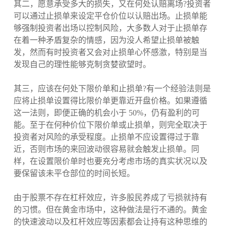
其二，愿意承受多大的损失，又在何处认赔离场?投资者
可以通过止损单来设定平仓价位以认赔出场。止损单能
够强制投资者出场以控制风险，大多数人对于止损单存
在着一种矛盾复杂的情感，因为没人希望止损单被触
发，然而有时投资者又会对止损单心怀感激，特别是当
发现自己的理性能够克制贪婪欲望时。
其三，应该在何处下限价单和止损单?有一个经验法则是
应将止损单设置得比限价单更靠近开盘价格。如果遵循
这一法则，即便正确的机会小于 50%，仍有盈利的可
能。至于在何种价位下限价单或止损单，则完全取决于
投资者对风险的承受程度。止损单不应设置得过于靠
近，否则市场的来回波动很容易就会触发止损单。同
样，在设置限价单时也要充分考虑市场的真实状况以及
要保留该未平仓部位的时间长短。
由于股票不存在杠杆效应，许多股民养成了亏损就持有
的习惯。但在黄金市场中，这种做法是行不通的。黄金
的快速波动以及杠杆效应等因素都会让持有这种思维的