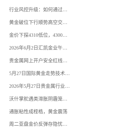
行业风控升级：如何通过正
规贵金属交易官网甄选高合
黄金破位下行顺势高空交易
规黄金开户交易平台？
策略
金价下探4310低位，4300关
口面临考验
2026年6月2日汇凯金业午盘
策略：金银双阻力位压顶，
贵金属网上开户安全红线：
空头清算算法如何布防？
从合规审查谈地下对赌盘的
5月27日国际黄金走势技术盘
恶意洗盘陷阱
点：多空争夺关键关口，正
2026年5月27日贵金属行业新
规黄金平台全方位行情解析
闻：美联储降息预期再变，
沃什掌舵遇类滞胀阴霾笼
正规贵金属开户平台迎开户
罩，黄金困守4700静待方向
热潮
通胀粘性成桎梏，黄金震荡
周二亚盘金价反弹存隐忧，
缺乏基本面支撑难续涨