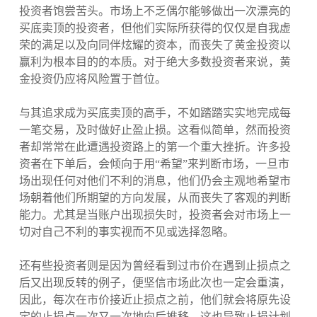
投资者饱尝苦头。市场上不乏偶尔能够做出一次漂亮的
买底卖顶的投资者，但他们实际所获得的仅仅是自我虚
荣的满足以及向同伴炫耀的资本，而丧失了黄金投资以
赢利为根本目的的本质。对于绝大多数投资者来说，黄
金投资仍应将风险置于首位。
与其追求成为买底卖顶的高手，不如踏踏实实地完成每
一笔交易，及时做好止盈止损。这看似简单，然而投资
者却常常在此遭遇投资路上的第一个重大挫折。许多投
资者在下单后，会倾向于用“希望”来判断市场，一旦市
场出现任何对他们不利的消息，他们仍会主观地希望市
场朝着他们所期望的方向发展，从而丧失了客观的判断
能力。尤其是当账户出现损失时，投资者会对市场上一
切对自己不利的事实视而不见或选择忽略。
还有些投资者则是因为曾经看到过市价在遇到止损点之
后又出现反转的例子，便坚信市场此次也一定会重演，
因此，每次在市价接近止损点之前，他们就会将原先设
定的止损点一次又一次地向后推移。这也导致止损计划