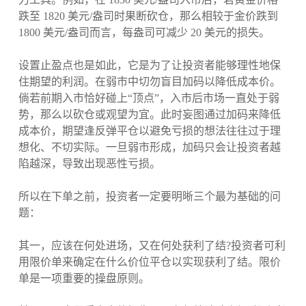
跌至 1820 美元/盎司时果断砍仓，那么相较于金价跌到
1800 美元/盎司而言，每盎司可减少 20 美元的损失。
设置止盈点也是如此，它是为了让投资者能够理性地保
住期望的利润。在弱市中切勿盲目加码以降低成本价。
倘若前期入市恰好碰上“顶点”，入市后市场一直处于弱
势，那么以砍仓或观望为宜。此时妄图通过加码来降低
成本价，期望逢反弹平仓以避免亏损的想法往往过于理
想化、不切实际。一旦弱市形成，加码只会让投资者越
陷越深，导致出现恶性亏损。
所以在下单之前，投资者一定要明晰三个最为基础的问
题：
其一，应该在何处进场，又在何处获利了结?投资者可利
用限价单来确定在什么价位平仓以实现获利了结。限价
单是一项重要的操盘原则。