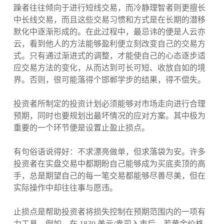
躁者往往倾向于进行短线交易，而冷静理智者则更擅长
中长线交易，而且这些交易习惯和方式是在长期的潜移
默化中逐渐形成的。在此过程中，最忌讳的便是人云亦
云，看到他人的方法能够盈利便立刻改变自己的交易方
式。只有通过渐进式的调整，才能使自己的心态逐步适
应交易方法的变化，从而达到可长可短、收放自如的境
界。否则，很可能落得个邯郸学步的结果，得不偿失。
投资者所制定的投资计划必须能够对市场走向进行合理
预期，同时也要规划出最坏情况的应对方案。其中极为
重要的一个环节便是设置止盈止损点。
有句俗语说得好：不求漂亮做单，但求落袋为安。许多
投资者在实盘交易中都期盼自己能够成为买底卖顶的高
手，总是期望自己的每一笔交易都能够尽善尽美，但在
实际操作中却往往事与愿违。
止损点是帮助投资者将损失控制在预期范围内的一项有
力工具。例如，在 1830 美元/盎司入市后，若黄金价格