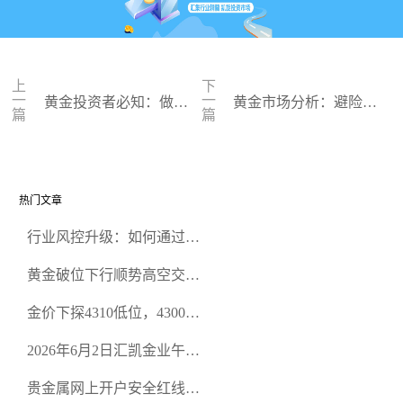
上
下
一
一
黄金投资者必知：做好
黄金市场分析：避险情
篇
篇
投资计划，有效控制风
绪升温，金价或再创新
险
高
热门文章
行业风控升级：如何通过正
规贵金属交易官网甄选高合
黄金破位下行顺势高空交易
规黄金开户交易平台？
策略
金价下探4310低位，4300关
口面临考验
2026年6月2日汇凯金业午盘
策略：金银双阻力位压顶，
贵金属网上开户安全红线：
空头清算算法如何布防？