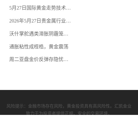
从合规审查谈地下对赌盘的
5月27日国际黄金走势技术盘
恶意洗盘陷阱
点：多空争夺关键关口，正
2026年5月27日贵金属行业新
规黄金平台全方位行情解析
闻：美联储降息预期再变，
沃什掌舵遇类滞胀阴霾笼
正规贵金属开户平台迎开户
罩，黄金困守4700静待方向
热潮
通胀粘性成桎梏，黄金震荡
周二亚盘金价反弹存隐忧，
缺乏基本面支撑难续涨
风险提示：金融市场存在风险，黄金投资具有高风险性。汇凯金业
致力于为投资者提供正规、安全的交易环境。
汇凯资质
|
使用协议
|
隐私政策
COPYRIGHT (©) 2009-2026 汇凯金业有限公司 版权所有