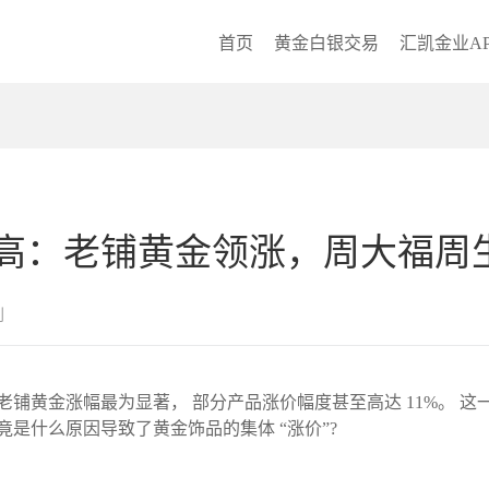
首页
黄金白银交易
汇凯金业AP
高：老铺黄金领涨，周大福周
创
老铺黄金涨幅最为显著， 部分产品涨价幅度甚至高达 11%。 这
竟是什么原因导致了黄金饰品的集体 “涨价”?