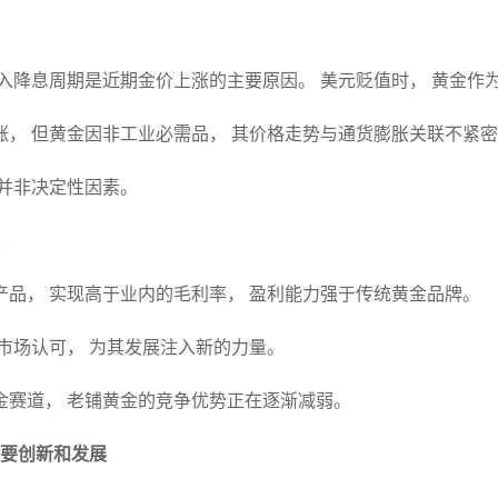
进入降息周期是近期金价上涨的主要原因。 美元贬值时， 黄金作
涨， 但黄金因非工业必需品， 其价格走势与通货膨胀关联不紧
但并非决定性因素。
产品， 实现高于业内的毛利率， 盈利能力强于传统黄金品牌。
本市场认可， 为其发展注入新的力量。
金赛道， 老铺黄金的竞争优势正在逐渐减弱。
需要创新和发展