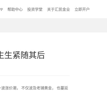
P
帮助中心
投资学堂
关于汇凯金业
立即开户
生生紧随其后
一波涨价潮， 不仅波及老铺黄金， 也蔓延