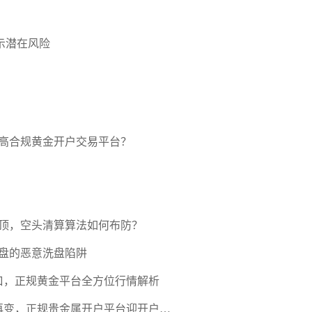
示潜在风险
高合规黄金开户交易平台？
压顶，空头清算算法如何布防？
盘的恶意洗盘陷阱
口，正规黄金平台全方位行情解析
期再变，正规贵金属开户平台迎开户热