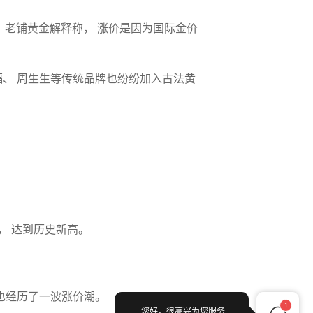
%。 老铺黄金解释称， 涨价是因为国际金价
福、 周生生等传统品牌也纷纷加入古法黄
司， 达到历史新高。
品也经历了一波涨价潮。
1
您好，很高兴为您服务...