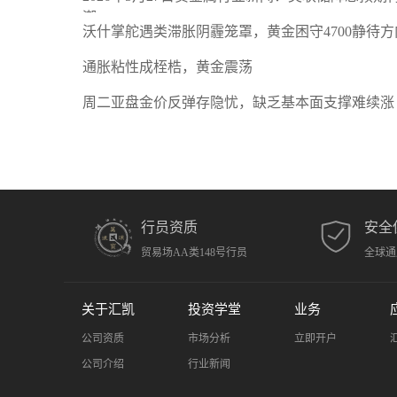
潮
沃什掌舵遇类滞胀阴霾笼罩，黄金困守4700静待方
通胀粘性成桎梏，黄金震荡
周二亚盘金价反弹存隐忧，缺乏基本面支撑难续涨
行员资质
安全
贸易场AA类148号行员
全球通
关于汇凯
投资学堂
业务
公司资质
市场分析
立即开户
公司介绍
行业新闻