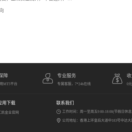
向
保障
专业服务
收
用MT5平台
专属客服，7*24h在线
0
应用下载
联系我们
工作时间：周一至周五9:00-18:00(节假日休息
汇凯金业官网
公司地址：香港上环皇后大道中183号中达大厦