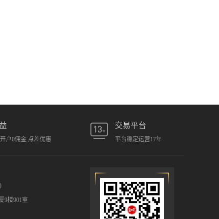
益
交易平台
元开户0佣金 点差优惠
平台稳定运营17年
)
9楼901室