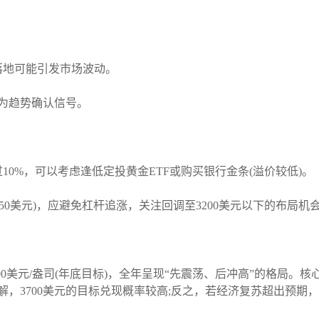
落地可能引发市场波动。
为趋势确认信号。
0%，可以考虑逢低定投黄金ETF或购买银行金条(溢价较低)。
350美元)，应避免杠杆追涨，关注回调至3200美元以下的布局机
-3700美元/盎司(年底目标)，全年呈现“先震荡、后冲高”的格局
，3700美元的目标兑现概率较高;反之，若经济复苏超出预期，