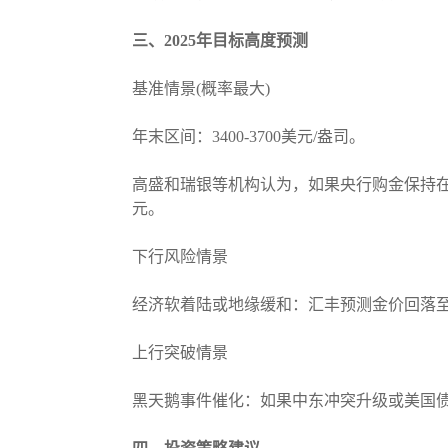
三、2025年目标高度预测
基准情景(概率最大)
年末区间：3400-3700美元/盎司。
高盛和瑞银等机构认为，如果央行购金保持在80
元。
下行风险情景
经济软着陆或地缘缓和：汇丰预测金价回落至310
上行突破情景
黑天鹅事件催化：如果中东冲突升级或美国债