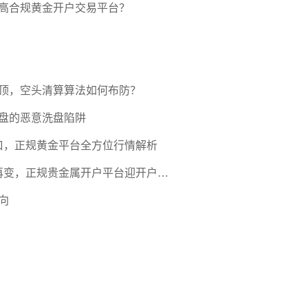
高合规黄金开户交易平台？
压顶，空头清算算法如何布防？
盘的恶意洗盘陷阱
口，正规黄金平台全方位行情解析
期再变，正规贵金属开户平台迎开户热
向