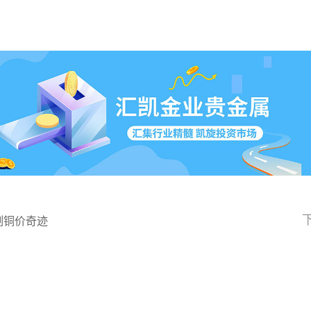
制铜价奇迹