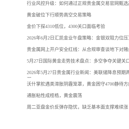
行业风控升级：如何通过正规贵金属交易官网甄选
黄金破位下行顺势高空交易策略
金价下探4310低位，4300关口面临考验
2026年6月2日汇凯金业午盘策略：金银双阻力位
贵金属网上开户安全红线：从合规审查谈地下对赌
5月27日国际黄金走势技术盘点：多空争夺关键关
2026年5月27日贵金属行业新闻：美联储降息预
潮
沃什掌舵遇类滞胀阴霾笼罩，黄金困守4700静待方
通胀粘性成桎梏，黄金震荡
周二亚盘金价反弹存隐忧，缺乏基本面支撑难续涨