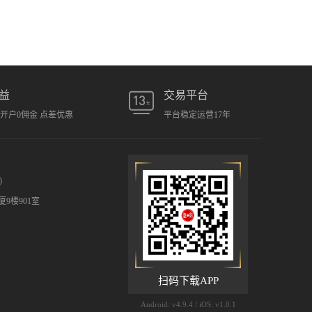
益
交易平台
元开户0佣金 点差优惠
平台稳定运营17年
)
9楼901室
扫码下载APP
Android: v4.9.4 / iOS: v1.0.1