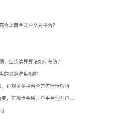
高合规黄金开户交易平台？
压顶，空头清算算法如何布防？
盘的恶意洗盘陷阱
口，正规黄金平台全方位行情解析
期再变，正规贵金属开户平台迎开户热
向