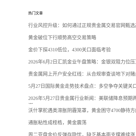
热门文章
行业风控升级：如何通过正规贵金属交易官网甄选
黄金破位下行顺势高空交易策略
金价下探4310低位，4300关口面临考验
2026年6月2日汇凯金业午盘策略：金银双阻力位
贵金属网上开户安全红线：从合规审查谈地下对赌
5月27日国际黄金走势技术盘点：多空争夺关键关
2026年5月27日贵金属行业新闻：美联储降息预
潮
沃什掌舵遇类滞胀阴霾笼罩，黄金困守4700静待方
通胀粘性成桎梏，黄金震荡
周二亚盘金价反弹存隐忧，缺乏基本面支撑难续涨