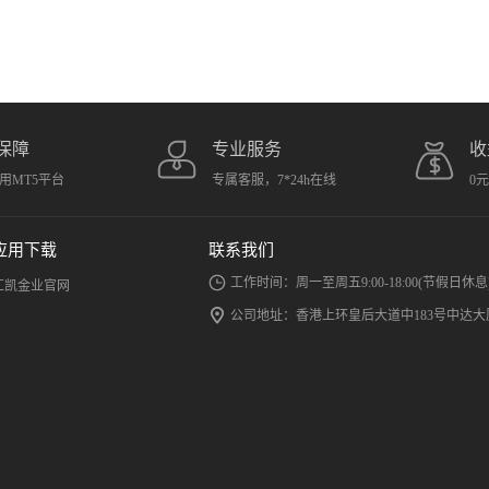
保障
专业服务
收
用MT5平台
专属客服，7*24h在线
0
应用下载
联系我们
工作时间：周一至周五9:00-18:00(节假日休息
汇凯金业官网
公司地址：香港上环皇后大道中183号中达大厦