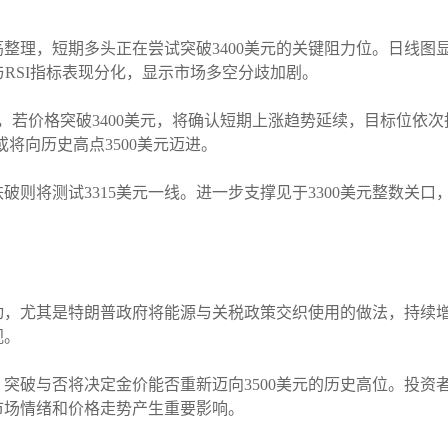
整理，短期多头正在尝试突破3400美元的关键阻力位。日线图显示，
与RSI指标表现分化，显示市场多空分歧加剧。
若价格突破3400美元，将确认短期上涨趋势延续，目标位依次指向
价或将向历史高点3500美元迈进。
跌破则将测试3315美元一线。进一步支撑见于3300美元整数关
动，尤其是特朗普政府将能源与关税政策交织使用的做法，持续
视。
点，突破与否将决定金价能否重新迈向3500美元的历史高位。投
市场情绪和价格走势产生重要影响。