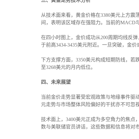
三、黄金走势技术分析
从技术面来看，黄金价格在3380美元上方震荡
间，表明该区域存在强阻力。当前的MACD
在四小时图上，金价成功从200周期均线反弹，
于前高3434-3435美元附近。一旦突破，金
下方支撑方面，3350美元构成短期防线，若
至3268美元的月内低位。
四、未来展望
当前金价走势显著受宏观政策与地缘事件驱
元走势与市场整体风险偏好的干扰亦不可忽
技术面上，3400美元正成为多空角力的焦
数与美联储官员讲话，这些数据和信息将对