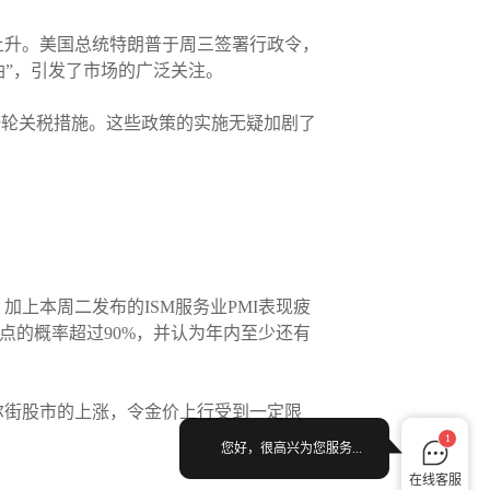
上升。美国总统特朗普于周三签署行政令，
油”，引发了市场的广泛关注。
一轮关税措施。这些政策的实施无疑加剧了
上本周二发布的ISM服务业PMI表现疲
基点的概率超过90%，并认为年内至少还有
尔街股市的上涨，令金价上行受到一定限
1
您好，很高兴为您服务...
在线客服