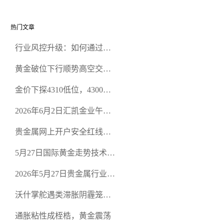
热门文章
行业风控升级：如何通过正
规贵金属交易官网甄选高合
黄金破位下行顺势高空交易
规黄金开户交易平台？
策略
金价下探4310低位，4300关
口面临考验
2026年6月2日汇凯金业午盘
策略：金银双阻力位压顶，
贵金属网上开户安全红线：
空头清算算法如何布防？
从合规审查谈地下对赌盘的
5月27日国际黄金走势技术盘
恶意洗盘陷阱
点：多空争夺关键关口，正
2026年5月27日贵金属行业新
规黄金平台全方位行情解析
闻：美联储降息预期再变，
沃什掌舵遇类滞胀阴霾笼
正规贵金属开户平台迎开户
罩，黄金困守4700静待方向
热潮
通胀粘性成桎梏，黄金震荡