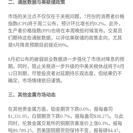
二、通胀数据与美联储政策
市场的关注点不仅仅在于关税问题，7月份的消费者价格
指数(CPI)将于周二公布，预计环比增长约0.2%。此外，
生产者价格指数(PPI)也将在本周晚些时候发布。交易员
们期待这些通胀数据，以评估美联储的政策走向，尤其
是9月降息预期目前接近89%。
8月初公布的疲弱就业数据进一步强化了市场对降息的预
期。同时，阻止关税进一步升级的中美关税休战将于8月
12日到期，尽管投资者对延期持乐观态度，但结果仍不
确定，市场情绪依旧谨慎。
三、其他金属市场动态
在其他贵金属方面，铂金期货下跌0.6%，报每盎司
$1,331.95，白银期货下跌0.7%，报每盎司$38.275。与此
同时，伦敦金属交易所的铜期货基准价上涨0.3%，报每
吨$9,789.25，而美国铜期货则保持不变，报每磅$4.47。