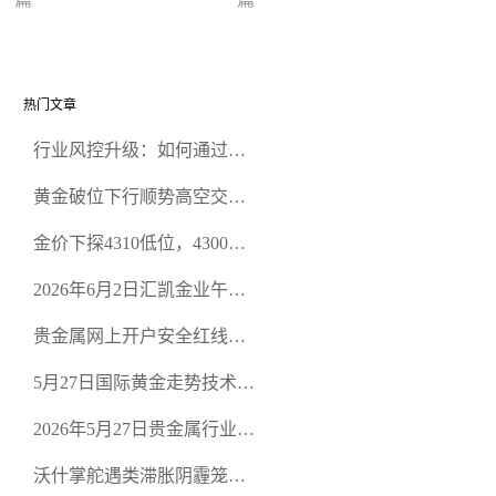
盘能否触底反弹
关键支撑与阻力位
热门文章
行业风控升级：如何通过正
规贵金属交易官网甄选高合
黄金破位下行顺势高空交易
规黄金开户交易平台？
策略
金价下探4310低位，4300关
口面临考验
2026年6月2日汇凯金业午盘
策略：金银双阻力位压顶，
贵金属网上开户安全红线：
空头清算算法如何布防？
从合规审查谈地下对赌盘的
5月27日国际黄金走势技术盘
恶意洗盘陷阱
点：多空争夺关键关口，正
2026年5月27日贵金属行业新
规黄金平台全方位行情解析
闻：美联储降息预期再变，
沃什掌舵遇类滞胀阴霾笼
正规贵金属开户平台迎开户