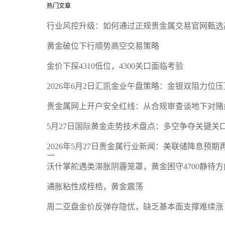
热门文章
行业风控升级：如何通过正规贵金属交易官网甄选
黄金破位下行顺势高空交易策略
金价下探4310低位，4300关口面临考验
2026年6月2日汇凯金业午盘策略：金银双阻力位
贵金属网上开户安全红线：从合规审查谈地下对赌
5月27日国际黄金走势技术盘点：多空争夺关键关
2026年5月27日贵金属行业新闻：美联储降息预
潮
沃什掌舵遇类滞胀阴霾笼罩，黄金困守4700静待方
通胀粘性成桎梏，黄金震荡
周二亚盘金价反弹存隐忧，缺乏基本面支撑难续涨