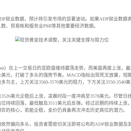
ADP就业数据，预计将引发市场的显著波动。如果ADP就业数
数、贸易帐和服务业PMI等其他重要经济数据。
ess.com）在上一交易日的亚欧盘维持震荡走势，而美盘再度上涨，
11美元，打破了多头的强势节奏。MACD指标出现死叉放量，
，上方关注3560-3570美元的阻力，下方关注3550-3540
3526美元企稳后上涨，凌晨时段一度冲高至3578美元。尽管
位持续回落，最低触及3511美元后反弹。经过近期的持续上涨
量博弈的核心，若能企稳，金价仍具备再次冲击历史高位的潜力。
绪依然偏向多头，投资者需密切关注即将公布的ADP就业数据及