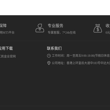
保障
专业服务
收
用MT5平台
专属客服，7*24h在线
0
应用下载
联系我们
工作时间：周一至周五9:00-18:00(节假日休息
汇凯金业官网
公司地址：香港上环皇后大道中183号中达大厦