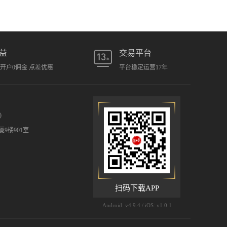
益
交易平台
元开户0佣金 点差优惠
平台稳定运营17年
)
9楼901室
扫码下载APP
Android: v4.9.4 / iOS: v1.0.1