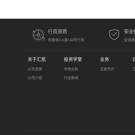
行员资质
安全
贸易场AA类148号行员
全球通
关于汇凯
投资学堂
业务
公司资质
市场分析
立即开户
公司介绍
行业新闻