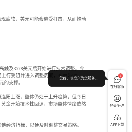
据表现疲软，美元可能会遭受打击，从而推动
最高触及3578美元后开始进行技术调整。今
短期上行受阻并进入调整周期，布林带收
1
您好，很高兴为您服务...
美元的支撑。
在线客服
日线连阳上涨，整体仍处于上升趋势，但今日
，黄金开始技术性回调，市场整体情绪依然
登录/开户
APP下载
其他经济指标，以便及时调整交易策略。