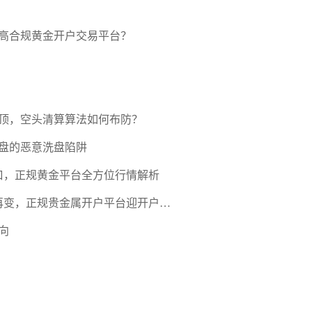
高合规黄金开户交易平台？
压顶，空头清算算法如何布防？
盘的恶意洗盘陷阱
口，正规黄金平台全方位行情解析
期再变，正规贵金属开户平台迎开户热
向