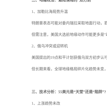
二、地缘政治：避险情绪的“双刃剑”
1、加勒比海局势升温
特朗普表态可能对委内瑞拉采取地面行动，若冲
但需注意，美国大选前地缘动作可能更多是“
2、俄乌冲突或迎转机
美国提出的19点和平计划获俄乌双方初步认
但长期来看，全球地缘格局碎片化趋势未变，
三、技术分析：55美元是“天堂”还是“陷阱”?
1、上涨趋势未改