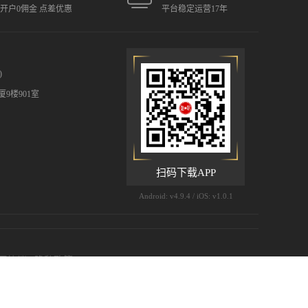
元开户0佣金 点差优惠
平台稳定运营17年
)
9楼901室
扫码下载APP
Android: v4.9.4 / iOS: v1.0.1
用协议
|
隐私政策
 (©) 2009-2026 汇凯金业有限公司 版权所有