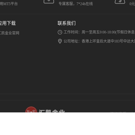
用MT5平台
专属客服，7*24h在线
0
应用下载
联系我们
工作时间：周一至周五9:00-18:00(节假日休息
汇凯金业官网
公司地址：香港上环皇后大道中183号中达大厦
汇凯资质
|
使
汇凯金业致力
汇凯金业有限公司 (香港金银业贸易场148号
COPYRIGHT
行员)