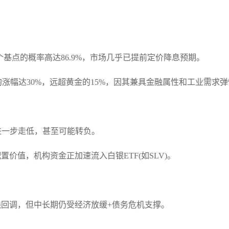
息25个基点的概率高达86.9%，市场几乎已提前定价降息预期。
涨幅达30%，远超黄金的15%，因其兼具金融属性和工业需求弹
进一步走低，甚至可能转负。
价值，机构资金正加速流入白银ETF(如SLV)。
线回调，但中长期仍受经济放缓+债务危机支撑。