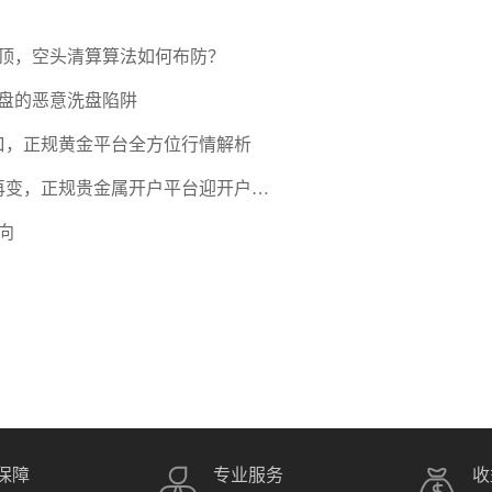
压顶，空头清算算法如何布防？
盘的恶意洗盘陷阱
口，正规黄金平台全方位行情解析
期再变，正规贵金属开户平台迎开户热
向
保障
专业服务
收