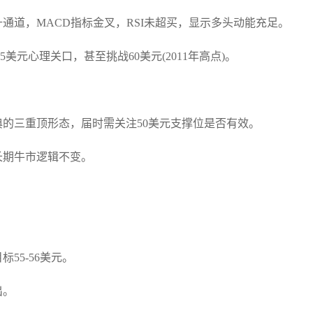
升通道，MACD指标金叉，RSI未超买，显示多头动能充足。
5美元心理关口，甚至挑战60美元(2011年高点)。
典的三重顶形态，届时需关注50美元支撑位是否有效。
长期牛市逻辑不变。
标55-56美元。
出。