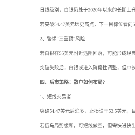
日线级别，白银仍处于2020年以来的长期上
若突破54.47美元历史高点，下一目标位看向5
2、警惕“三重顶”风险
若白银在55美元附近遇阻回落，可能形成经
突破失败后，白银或进入阶段性调整，但中
四、后市策略：散户如何布局?
1、短线交易者
突破54.47美元后追多，止损设于53.5美元，目
若俄乌局势缓和，可短线做空，但需快进快