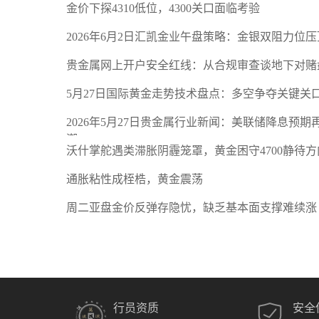
金价下探4310低位，4300关口面临考验
2026年6月2日汇凯金业午盘策略：金银双阻力位
贵金属网上开户安全红线：从合规审查谈地下对赌
5月27日国际黄金走势技术盘点：多空争夺关键关
2026年5月27日贵金属行业新闻：美联储降息预
潮
沃什掌舵遇类滞胀阴霾笼罩，黄金困守4700静待方
通胀粘性成桎梏，黄金震荡
周二亚盘金价反弹存隐忧，缺乏基本面支撑难续涨
行员资质
安全