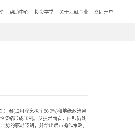
P
帮助中心
投资学堂
关于汇凯金业
立即开户
升温(12月降息概率86.9%)和地缘政治风
避险情绪形成压制。从技术面看，白银仍处
格走势的驱动逻辑，并给出后市操作策略。