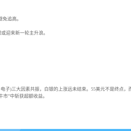
，避免追高。
银或迎来新一轮主升浪。
+电子)三大因素共振，白银的上涨远未结束。55美元不是终点
牛市”中斩获超额收益。