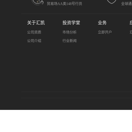
贸易场AA类148号行员
全球通
关于汇凯
投资学堂
业务
公司资质
市场分析
立即开户
公司介绍
行业新闻
风险提示：金融市场存在风险，黄金投资具有高风险性。
于为投资者提供正规、安全的交易环境。