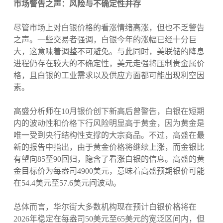
市场警告之声：风险与不确定性并存
尽管市场上对白银价格的看涨情绪高涨，但也不乏警告
之声。一些交易者强调，白银今年的涨幅已经十分巨
大，这意味着调整不可避免。与此同时，美联储的降息
进程仍存在较大的不确定性，美元走强将压制贵金属价
格，且白银的工业需求以及供应方面都可能出现利空因
素。
高盛分析师在10月银价创下新高后曾警告，白银在短期
内的波动性和价格下行风险明显高于黄金，因为黄金是
唯一受到央行结构性支撑的大宗商品。不过，高盛在最
新的报告中指出，由于黄金价格将继续上涨，而金银比
有望向85至90回归，隐含了看涨白银的信息。高盛的黄
金目标价为每盎司4900美元，意味着高盛预期银价可能
在54.4美元至57.6美元间波动。
总体而言，华尔街大多数机构现在预计白银价格将在
2026年稳定在每盎司50美元至65美元的宽泛区间内，但