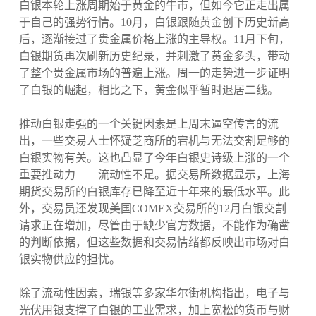
白银本轮上涨周期始于黄金的牛市，但如今它正走出属
于自己的强势行情。10月，白银跟随黄金创下历史新高
后，逐渐接过了贵金属价格上涨的主导权。11月下旬，
白银期货再次刷新历史纪录，并刺激了黄金多头，带动
了整个贵金属市场的普遍上涨。周一的走势进一步证明
了白银的崛起，相比之下，黄金似乎暂时退居二线。
推动白银走强的一个关键因素是上周末逼空传言的流
出，一些交易人士怀疑芝商所的宕机与无法交割足够的
白银实物有关。这也凸显了今年白银史诗级上涨的一个
重要推动力——流动性不足。据交易所数据显示，上海
期货交易所的白银库存已降至近十年来的最低水平。此
外，交易员还发现美国COMEX交易所的12月白银交割
请求正在增加，尽管由于缺少官方数据，不能作为确凿
的判断依据，但这些数据和交易情绪都反映出市场对白
银实物供应的担忧。
除了流动性因素，瑞银等多家华尔街机构指出，电子与
光伏用银支撑了白银的工业需求，加上宽松的货币与财