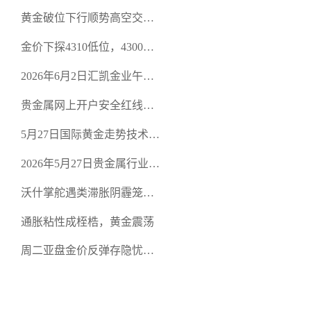
规贵金属交易官网甄选高合
黄金破位下行顺势高空交易
规黄金开户交易平台？
策略
金价下探4310低位，4300关
口面临考验
2026年6月2日汇凯金业午盘
策略：金银双阻力位压顶，
贵金属网上开户安全红线：
空头清算算法如何布防？
从合规审查谈地下对赌盘的
5月27日国际黄金走势技术盘
恶意洗盘陷阱
点：多空争夺关键关口，正
2026年5月27日贵金属行业新
规黄金平台全方位行情解析
闻：美联储降息预期再变，
沃什掌舵遇类滞胀阴霾笼
正规贵金属开户平台迎开户
罩，黄金困守4700静待方向
热潮
通胀粘性成桎梏，黄金震荡
周二亚盘金价反弹存隐忧，
缺乏基本面支撑难续涨