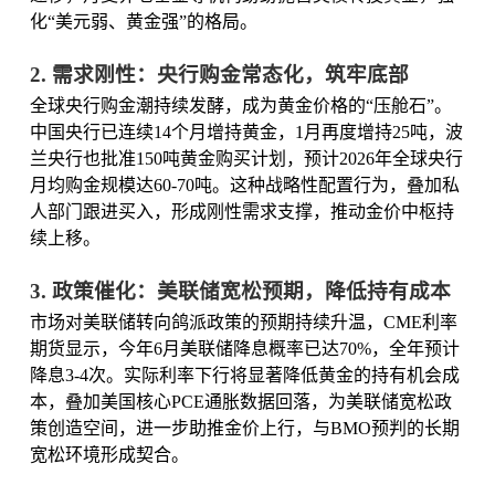
化“美元弱、黄金强”的格局。
2. 需求刚性：央行购金常态化，筑牢底部
全球央行购金潮持续发酵，成为黄金价格的“压舱石”。
中国央行已连续14个月增持黄金，1月再度增持25吨，波
兰央行也批准150吨黄金购买计划，预计2026年全球央行
月均购金规模达60-70吨。这种战略性配置行为，叠加私
人部门跟进买入，形成刚性需求支撑，推动金价中枢持
续上移。
3. 政策催化：美联储宽松预期，降低持有成本
市场对美联储转向鸽派政策的预期持续升温，CME利率
期货显示，今年6月美联储降息概率已达70%，全年预计
降息3-4次。实际利率下行将显著降低黄金的持有机会成
本，叠加美国核心PCE通胀数据回落，为美联储宽松政
策创造空间，进一步助推金价上行，与BMO预判的长期
宽松环境形成契合。