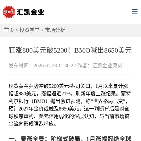
首页
>
投资学堂
>
市场分析
狂涨880美元破5200！BMO喊出8650美元
发布时间：2026-01-28 11:30:22 作者：汇凯金业原创
现货黄金强势冲破5200美元/盎司关口，1月以来累计涨
幅超880美元，涨幅逼近21%，刷新年度上涨纪录。蒙特
利尔银行（BMO）抛出激进预测，称“世界格局已变”，
预计2027年金价或触及8650美元，这一判断背后是对全
球秩序重构、美元信用弱化的深层认知，与当前市场资
金流向形成强烈呼应。
一、暴涨全景：阶梯式破局，1月涨幅冠绝全球