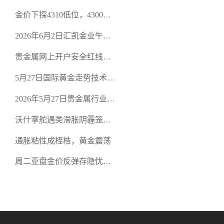
策略
金价下探4310低位，4300关
口面临考验
2026年6月2日汇凯金业午盘
策略：金银双阻力位压顶，
贵金属网上开户安全红线：
空头清算算法如何布防？
从合规审查谈地下对赌盘的
5月27日国际黄金走势技术盘
恶意洗盘陷阱
点：多空争夺关键关口，正
2026年5月27日贵金属行业新
规黄金平台全方位行情解析
闻：美联储降息预期再变，
沃什掌舵遇类滞胀阴霾笼
正规贵金属开户平台迎开户
罩，黄金困守4700静待方向
热潮
通胀粘性成桎梏，黄金震荡
周二亚盘金价反弹存隐忧，
缺乏基本面支撑难续涨