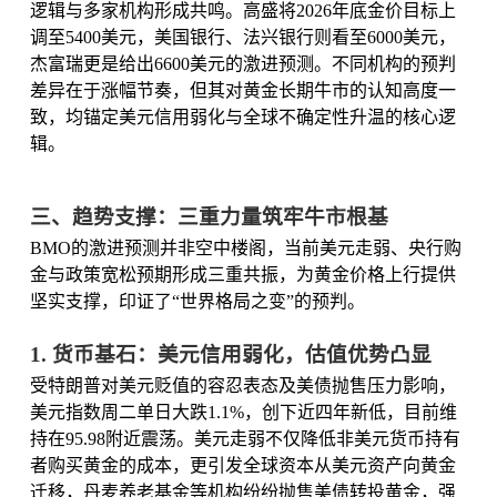
逻辑与多家机构形成共鸣。高盛将2026年底金价目标上
调至5400美元，美国银行、法兴银行则看至6000美元，
杰富瑞更是给出6600美元的激进预测。不同机构的预判
差异在于涨幅节奏，但其对黄金长期牛市的认知高度一
致，均锚定美元信用弱化与全球不确定性升温的核心逻
辑。
三、趋势支撑：三重力量筑牢牛市根基
BMO的激进预测并非空中楼阁，当前美元走弱、央行购
金与政策宽松预期形成三重共振，为黄金价格上行提供
坚实支撑，印证了“世界格局之变”的预判。
1. 货币基石：美元信用弱化，估值优势凸显
受特朗普对美元贬值的容忍表态及美债抛售压力影响，
美元指数周二单日大跌1.1%，创下近四年新低，目前维
持在95.98附近震荡。美元走弱不仅降低非美元货币持有
者购买黄金的成本，更引发全球资本从美元资产向黄金
迁移，丹麦养老基金等机构纷纷抛售美债转投黄金，强