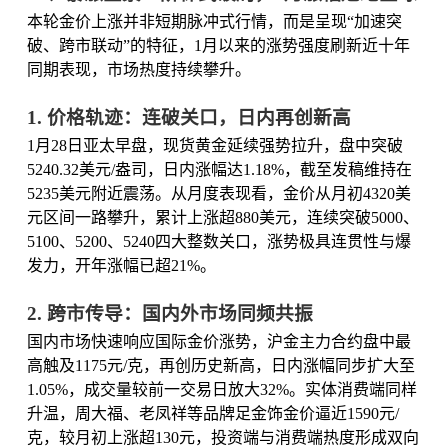
本轮金价上涨并非短期脉冲式行情，而是呈现“加速突
破、跨市联动”的特征，1月以来的涨势强度刷新近十年
同期表现，市场热度持续攀升。
1. 价格轨迹：连破关口，日内再创新高
1月28日亚太早盘，现货黄金延续强势拉升，盘中突破
5240.32美元/盎司，日内涨幅达1.18%，截至发稿维持在
5235美元附近震荡。从月度表现看，金价从月初4320美
元区间一路攀升，累计上涨超880美元，连续突破5000、
5100、5200、5240四大整数关口，涨势极具连贯性与爆
发力，开年涨幅已超21%。
2. 跨市传导：国内外市场同频共振
国内市场快速响应国际金价涨势，沪金主力合约盘中最
高触及1175元/克，再创历史新高，日内涨幅同步扩大至
1.05%，成交量较前一交易日放大32%。实体消费端同样
升温，周大福、老凤祥等品牌足金饰金价逼近1590元/
克，较月初上涨超130元，投资端与消费端热度形成双向