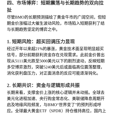
四、市场博弈：短期震荡与长期趋势的双向拉
扯
尽管BMO的长期预测描绘了黄金牛市的广阔空间，但短
期金价涨幅过大催生波动风险，市场陷入短期获利了结
与长期趋势坚定的博弈之中。
1. 短期风险：超买回调压力显现
经过开年以来超21%的暴涨，黄金技术面呈现明显超买
信号，部分前期获利资金存在兑现需求。此前金价曾出
现从5111美元跌至5000美元以下的剧烈波动，反映短期
多空博弈激烈，突破5240美元后或面临高位震荡整理，
消化获利盘压力，对正面消息的反应可能逐渐钝化。
2. 长期共识：资金与逻辑形成共振
长期来看，支撑金价上涨的核心逻辑并未动摇。全球去
美元化进程加速、央行购金常态化、美联储降息周期开
启及地缘风险频发，与BMO“世界变了”的预判形成呼
应。全球最大黄金ETF（SPDR）持仓维持高位，国内上