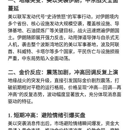
一、地缘突变：美以突袭伊朗，中东战火全面
蔓延
美以联军发动代号“史诗愤怒”的军事行动，对伊朗境内
多个省份、核心设施发动大规模空袭，覆盖核设施、导
弹基地、石油提炼厂等关键目标，战火迅速燃遍伊朗国
土。伊朗随即展开强力反击，动用弹道导弹与自杀式无
人机，袭击整个波斯湾地区的美以军事基地，波及阿联
酋、科威特、卡塔尔等多个国家，平民伤亡与设施损毁
严重，中东局势陷入全面动荡。
二、金价反应：震荡加剧，冲高回调反复上演
地缘战火的突发升级，直接引发国际金价剧烈震荡，打
破前期相对平稳的运行格局，价格呈现“冲高—回调—再
冲高”的反复态势，波动幅度显著放大，充分体现消息面
驱动的特征。
1. 短期冲高：避险情绪引爆买盘
美以突袭消息传出后，市场避险情绪瞬间爆发，资金大