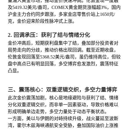
量涌入黄金市场，推动金价快速冲高。伦敦金现一度触
及5419.32美元/盎司，COMEX黄金期货涨幅超3%，国内
沪金主力合约同步跟涨，多家金店零售价站上1650元/
克，金价迎来阶段性脉冲式上涨。
2. 回调承压：获利了结与情绪分化
金价冲高后，短期获利盘集中了结，叠加部分投资者对
局势走向的分歧，推动价格出现回调。截至近期收盘，
伦敦金现回落至5368.52美元/盎司，虽仍维持高位，但较
盘中高点已有明显回落，多空博弈愈发激烈，震荡特征
凸显。
三、震荡核心：双重逻辑交织，多空力量博弈
此次金价震荡加剧，核心是地缘避险与获利了结、情绪
分化双重逻辑交织，而非单一因素驱动，导致价格难以
形成明确单边走势，多空力量处于动态平衡状态。
一方面，美以与伊朗的对峙持续升级，战火蔓延至波斯
湾，霍尔木兹海峡通航安全受胁，叠加国际油价上涨推