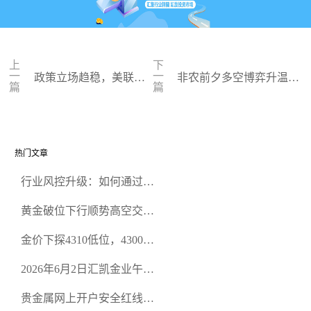
上
下
一
一
政策立场趋稳，美联储
非农前夕多空博弈升温，
篇
篇
认为暂不调整货币政策
黄金波动幅度持续扩大
热门文章
行业风控升级：如何通过正
规贵金属交易官网甄选高合
黄金破位下行顺势高空交易
规黄金开户交易平台？
策略
金价下探4310低位，4300关
口面临考验
2026年6月2日汇凯金业午盘
策略：金银双阻力位压顶，
贵金属网上开户安全红线：
空头清算算法如何布防？