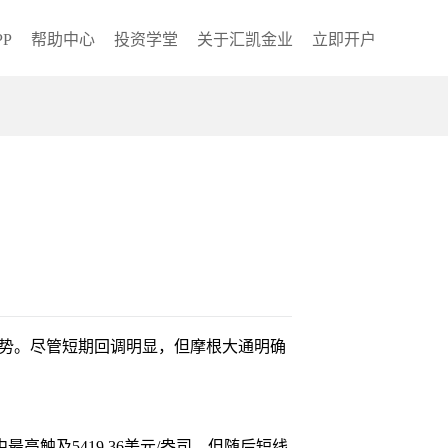
P
帮助中心
投资学堂
关于汇凯金业
立即开户
动态势。尽管短期回调明显，但摩根大通明确
触及5419.36美元/盎司，但随后短线