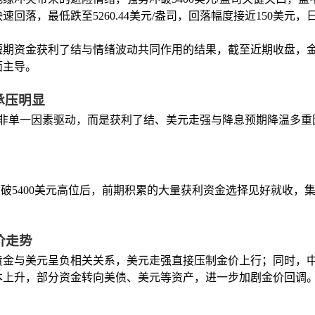
回落，最低跌至5260.44美元/盎司，回落幅度接近150美元
短期资金获利了结与情绪波动共同作用的结果，截至近期收盘，
面主导。
承压明显
元，并非单一因素驱动，而是获利了结、美元走强与降息预期降温多
冲破5400美元高位后，前期积累的大量获利资金选择见好就收，
价走势
黄金与美元呈负相关关系，美元走强直接压制金价上行；同时，
本上升，部分资金转向美债、美元等资产，进一步加剧金价回调