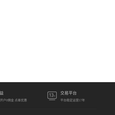
益
交易平台
元开户0佣金 点差优惠
平台稳定运营17年