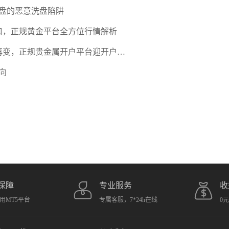
盘的恶意洗盘陷阱
口，正规黄金平台全方位行情解析
期再变，正规贵金属开户平台迎开户热
向
保障
专业服务
收
用MT5平台
专属客服，7*24h在线
0