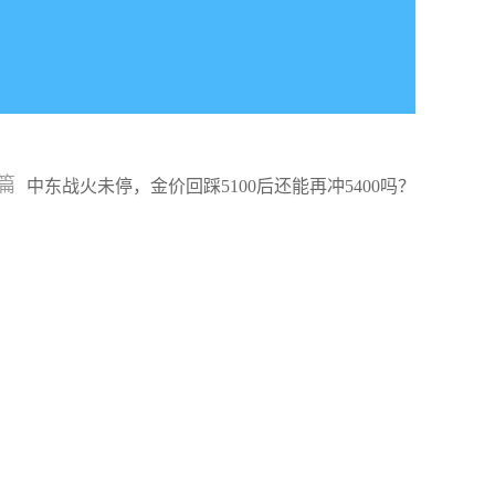
篇
中东战火未停，金价回踩5100后还能再冲5400吗？