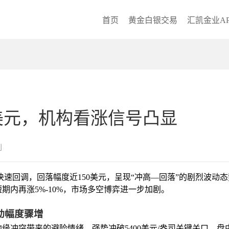
首页
黄金白银交易
汇凯金业AP
美元，机构看涨信号凸显
创
线快速回调，回落幅度近150美元，呈现“冲高—回落”的剧烈波
内再涨5%-10%，市场多空博弈进一步加剧。
动幅度骤增
冲突带来的避险情绪，强势冲破5400美元/盎司关键关口，盘中最高