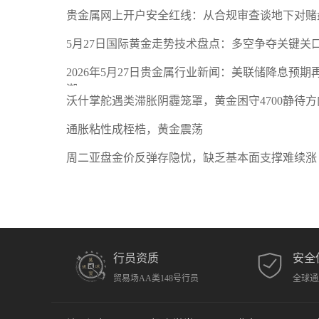
贵金属网上开户安全红线：从合规审查谈地下对赌
5月27日国际黄金走势技术盘点：多空争夺关键关
2026年5月27日贵金属行业新闻：美联储降息预
潮
沃什掌舵遇类滞胀阴霾笼罩，黄金困守4700静待方
通胀粘性成桎梏，黄金震荡
周二亚盘金价反弹存隐忧，缺乏基本面支撑难续涨
行员资质
安全
贸易场AA类148号行员
全球通