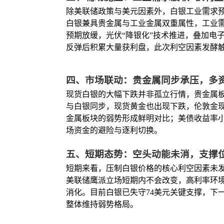
除美联储政策与美元因素外，白银工业需求
白银兼具贵金属与工业金属双重属性，工业需
预期放缓，光伏“降银化”技术推进，叠加电
反弹后积累大量获利盘，此次利空因素发酵
四、市场联动：贵金属同步承压，多
现货白银的大幅下跌并非孤立行情，贵金属
与白银同步，现货黄金也出现下跌，伦敦金现报
金属板块的弱势形成鲜明对比；美债收益率小
场资金的避险与逐利切换。
五、短期态势：空头动能未消，支撑
短期来看，压制白银价格的核心利空因素未
美联储鹰派立场短期内不会改变，高利率环
消化。目前白银已失守74美元关键支撑，下
整体维持弱势格局。