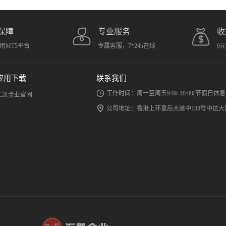
保障
专业服务
收
用MT5平台
专属客服，7*24h在线
0
应用下载
联系我们
工作时间：周一至周五9:00-18:00(节假日休息
汇凯金业官网
公司地址：香港上环皇后大道中183号中达大厦