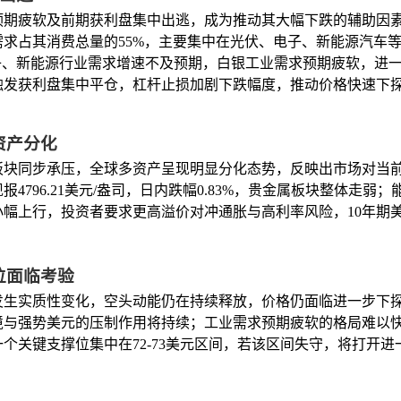
预期疲软及前期获利盘集中出逃，成为推动其大幅下跌的辅助因
求占其消费总量的55%，主要集中在光伏、电子、新能源汽车
子、新能源行业需求增速不及预期，白银工业需求预期疲软，进
触发获利盘集中平仓，杠杆止损加剧下跌幅度，推动价格快速下
资产分化
板块同步承压，全球多资产呈现明显分化态势，反映出市场对当
4796.21美元/盎司，日内跌幅0.83%，贵金属板块整体走
幅上行，投资者要求更高溢价对冲通胀与高利率风险，10年期
位面临考验
发生实质性变化，空头动能仍在持续释放，价格仍面临进一步下
境与强势美元的压制作用将持续；工业需求预期疲软的格局难以
一个关键支撑位集中在72-73美元区间，若该区间失守，将打开