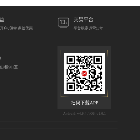
益
交易平台
元开户0佣金 点差优惠
平台稳定运营17年
)
9楼901室
扫码下载APP
Android: v4.9.4 / iOS: v1.0.1