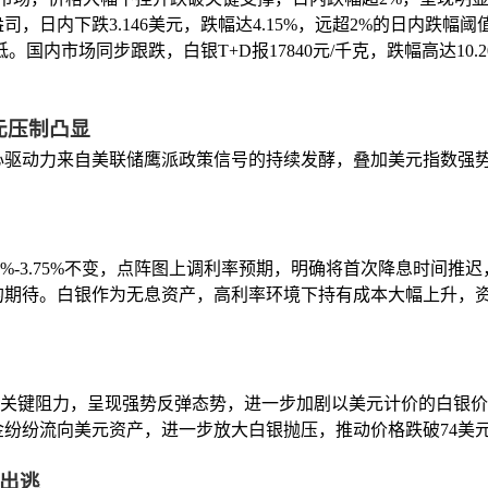
盎司，日内下跌3.146美元，跌幅达4.15%，远超2%的日内跌幅阈
国内市场同步跟跌，白银T+D报17840元/千克，跌幅高达10.2
元压制凸显
心驱动力来自美联储鹰派政策信号的持续发酵，叠加美元指数强
0%-3.75%不变，点阵图上调利率预期，明确将首次降息时间
的期待。白银作为无息资产，高利率环境下持有成本大幅上升，
.50关键阻力，呈现强势反弹态势，进一步加剧以美元计价的白银
纷纷流向美元资产，进一步放大白银抛压，推动价格跌破74美
出逃