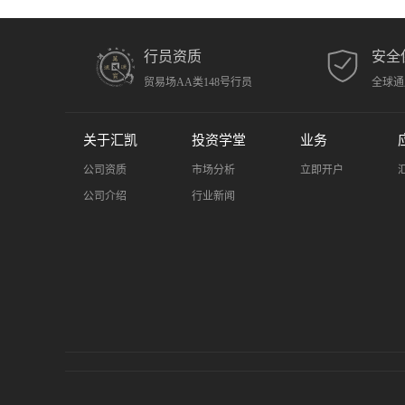
行员资质
安全
贸易场AA类148号行员
全球通
关于汇凯
投资学堂
业务
公司资质
市场分析
立即开户
公司介绍
行业新闻