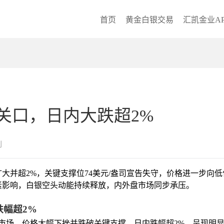
首页
黄金白银交易
汇凯金业AP
关口，日内大跌超2%
创
大并超2%，关键支撑位74美元/盎司宣告失守，价格进一步向
素影响，白银空头动能持续释放，内外盘市场同步承压。
幅超2%
导市场，价格大幅下挫并跌破关键支撑，日内跌幅超2%，呈现明