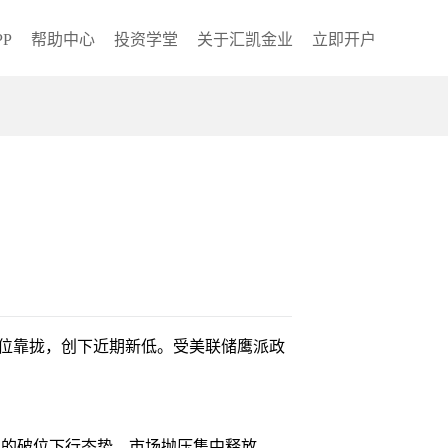
P
帮助中心
投资学堂
关于汇凯金业
立即开户
低位靠拢，创下近期新低。受美联储鹰派政
显的破位下行态势，市场抛压集中释放。