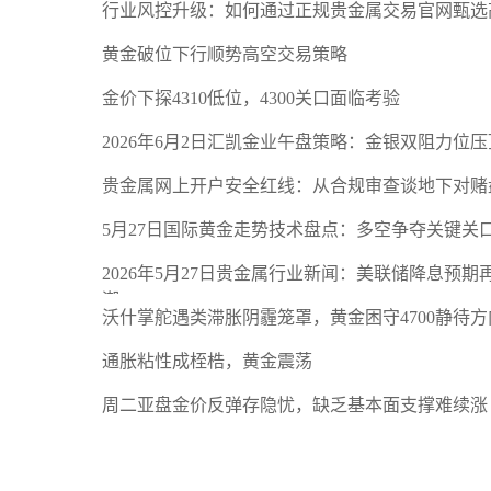
行业风控升级：如何通过正规贵金属交易官网甄选
黄金破位下行顺势高空交易策略
金价下探4310低位，4300关口面临考验
2026年6月2日汇凯金业午盘策略：金银双阻力位
贵金属网上开户安全红线：从合规审查谈地下对赌
5月27日国际黄金走势技术盘点：多空争夺关键关
2026年5月27日贵金属行业新闻：美联储降息预
潮
沃什掌舵遇类滞胀阴霾笼罩，黄金困守4700静待方
通胀粘性成桎梏，黄金震荡
周二亚盘金价反弹存隐忧，缺乏基本面支撑难续涨