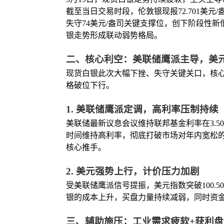
截至当日交易时段，伦敦银现报72.701美元/
失守74美元/盎司关键支撑位，创下阶段性新低。
银走势形成联动弱势格局。
二、核心利空：美联储鹰派主导，美
现货白银此次大幅下挫、失守关键关口，核
格破位下行。
1. 美联储鹰派定调，高利率压制持续
美联储最新议息会议维持联邦基金利率在3.5
时间维持高利率，彻底打破市场对年内宽松
核心推手。
2. 美元强势上行，计价压力加剧
受美联储鹰派信号提振，美元指数突破100
银的成本上升，买盘力量持续减弱，同时资金
三、辅助施压：工业需求疲软+获利盘