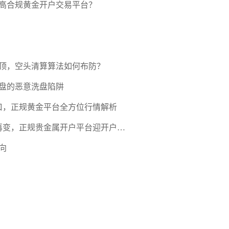
高合规黄金开户交易平台？
压顶，空头清算算法如何布防？
盘的恶意洗盘陷阱
口，正规黄金平台全方位行情解析
期再变，正规贵金属开户平台迎开户热
向