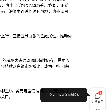
值，盘中最低触及72.625美元/盎司，正式
0%，沪银主连跌幅达10.70%，内外盘白
势上行，直接压制白银的金融属性，推动价
推迟，鲍威尔表态强调通胀黏性仍存，需更长
资金持续从白银市场撤离，成为价格下跌的
价格压力。美元走强使得海外投资者购买白
1
您好，很高兴为您服务...
元关口。
在线客服