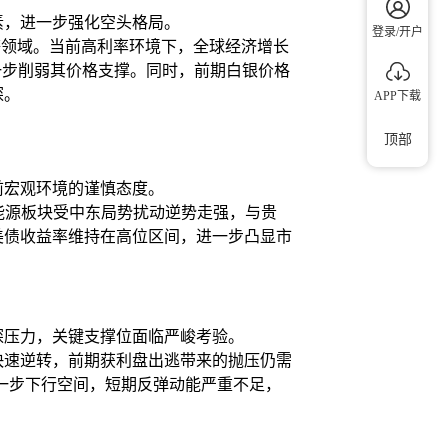
素，进一步强化空头格局。
登录/开户
等领域。当前高利率环境下，全球经济增长
一步削弱其价格支撑。同时，前期白银价格
探。
APP下载
顶部
前宏观环境的谨慎态度。
弱；能源板块受中东局势扰动逆势走强，与贵
美债收益率维持在高位区间，进一步凸显市
探压力，关键支撑位面临严峻考验。
快速逆转，前期获利盘出逃带来的抛压仍需
进一步下行空间，短期反弹动能严重不足，