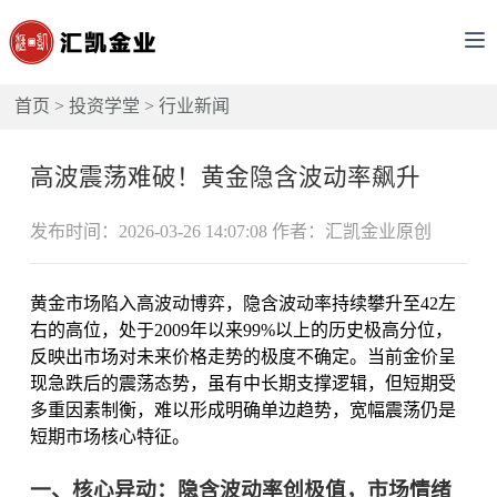
首页
>
投资学堂
>
行业新闻
高波震荡难破！黄金隐含波动率飙升
发布时间：2026-03-26 14:07:08 作者：汇凯金业原创
黄金市场陷入高波动博弈，隐含波动率持续攀升至42左
右的高位，处于2009年以来99%以上的历史极高分位，
反映出市场对未来价格走势的极度不确定。当前金价呈
现急跌后的震荡态势，虽有中长期支撑逻辑，但短期受
多重因素制衡，难以形成明确单边趋势，宽幅震荡仍是
短期市场核心特征。
一、核心异动：隐含波动率创极值，市场情绪