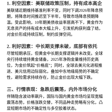
1. 利空因素：美联储政策压制，持有成本高企
美联储近期维持基准利率不变，同时下调2026年降息预
期，将降息时间推迟至下半年，导致市场降息预期降
温。受此影响，10年期美债收益率居高不下，黄金作为
无息资产的持有成本大幅上升，引发机构获利盘了结，
对金价形成持续压制，制约反弹空间。
2. 利好因素：中长期支撑未破，底部有依托
尽管短期承压，但黄金中长期支撑逻辑并未改变。全球
央行持续增持黄金储备，2025年净购金量维持历史高
位，为金价筑起“价格底”；同时，全球去美元化进程推
进、美元信用边际弱化，叠加中东地缘局势的不确定
性，避险需求持续存在，防止金价出现大幅下跌。
三、行情表现：急跌后震荡，内外市场分化
伴随隐含波动率飙升，国际与国内黄金市场均呈现宽幅
震荡态势，价格涨跌交替，不同品种走势略有分化，凸
显短期市场的不确定性与多空胶着状态。