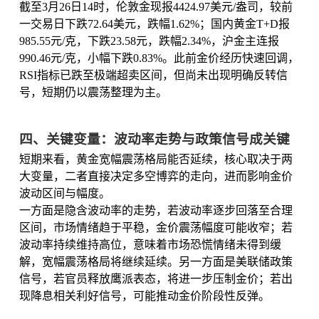
截至3月26日14时，伦敦金现报4424.97美元/盎司，较前
一交易日下跌72.64美元，跌幅1.62%；国内黄金T+D报
985.55元/克，下跌23.58元，跌幅2.34%，沪金主连报
990.46元/克，小幅下跌0.83%。此前金价经历快速回调，
RSI指标已跌至极端超卖区间，但尚未出现明确反转信
号，短期仍以震荡整理为主。
四、关键变量：波动率走势与政策信号成关键
短期来看，黄金宽幅震荡格局能否延续，核心取决于两
大变量，二者直接决定多空博弈的走向，进而影响金价
波动区间与幅度。
一方面是隐含波动率的走势，若波动率逐步回落至合理
区间，市场情绪趋于平稳，金价震荡幅度可能收窄；若
波动率持续维持高位，意味着市场恐慌情绪未得到缓
解，宽幅震荡格局将继续延续。另一方面是美联储政策
信号，若官员释放鹰派表态，将进一步压制金价；若出
现降息相关利好信号，可能推动金价阶段性反弹。