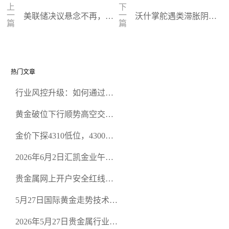
上
下
一
一
美联储决议悬念不再，鲍
沃什掌舵遇类滞胀阴霾
篇
篇
威尔去留与沃什改革成市
笼罩，黄金困守4700静
场焦点
待方向
热门文章
行业风控升级：如何通过正
规贵金属交易官网甄选高合
黄金破位下行顺势高空交易
规黄金开户交易平台？
策略
金价下探4310低位，4300关
口面临考验
2026年6月2日汇凯金业午盘
策略：金银双阻力位压顶，
贵金属网上开户安全红线：
空头清算算法如何布防？
从合规审查谈地下对赌盘的
5月27日国际黄金走势技术盘
恶意洗盘陷阱
点：多空争夺关键关口，正
2026年5月27日贵金属行业新
规黄金平台全方位行情解析