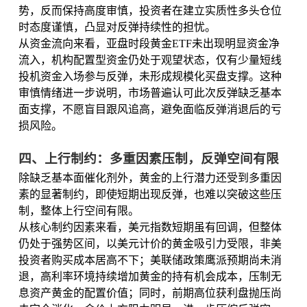
势，反而保持高度审慎，投资者在建立实质性多头仓位
时态度谨慎，凸显对反弹持续性的担忧。
从资金流向来看，亚盘时段黄金ETF未出现明显资金净
流入，机构配置型资金仍处于观望状态，仅有少量短线
投机资金入场参与反弹，未形成规模化买盘支撑。这种
审慎情绪进一步说明，市场普遍认可此次反弹缺乏基本
面支撑，不愿盲目跟风追高，避免面临反弹消退后的亏
损风险。
四、上行制约：多重因素压制，反弹空间有限
除缺乏基本面催化剂外，黄金的上行潜力还受到多重因
素的显著制约，即使短期出现反弹，也难以突破这些压
制，整体上行空间有限。
从核心制约因素来看，美元指数短期虽有回调，但整体
仍处于强势区间，以美元计价的黄金吸引力受限，非美
投资者购买成本居高不下；美联储政策鹰派预期尚未消
退，高利率环境持续增加黄金的持有机会成本，压制无
息资产黄金的配置价值；同时，前期高位获利盘抛压尚