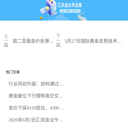
上
下
一
一
周二亚盘金价反弹存
5月27日国际黄金走势技术盘
篇
篇
隐忧，缺乏基本面支
点：多空争夺关键关口，正规
撑难续涨
黄金平台全方位行情解析
热门文章
行业风控升级：如何通过正
规贵金属交易官网甄选高合
黄金破位下行顺势高空交易
规黄金开户交易平台？
策略
金价下探4310低位，4300关
口面临考验
2026年6月2日汇凯金业午盘
策略：金银双阻力位压顶，