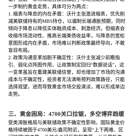
一步制约黄金走势，具体可分为两点：
1. 缩表与降息的内在矛盾：沃什主张激进缩表，优先削
减美联储持有的MBS持仓，以遏制长端通胀预期，同时
倾向于降息以降低实体融资成本、刺激经济。但缩表会
收缩市场流动性、推高长端美债收益率，与降息的宽松
意图形成内在矛盾，市场难以判断政策最终导向，不敢
盲目布局。
2. 政策沟通变革加剧不确定性：沃什主张减少前瞻指
引、弱化点阵图作用，让政策制定回归“数据说话”，这
一变革虽旨在重建美联储信誉，却也增加了市场的沟通
成本与不确定性，投资者无法清晰预判政策路径，只能
选择观望，进而导致黄金市场交投清淡，难以形成单边
走势。
三、黄金困局：4700关口拉锯，多空博弈趋缓
受类滞胀格局与美联储政策不确定性影响，国际黄金价
格持续被困于4700美元/盎司附近，呈现“上下两难、区