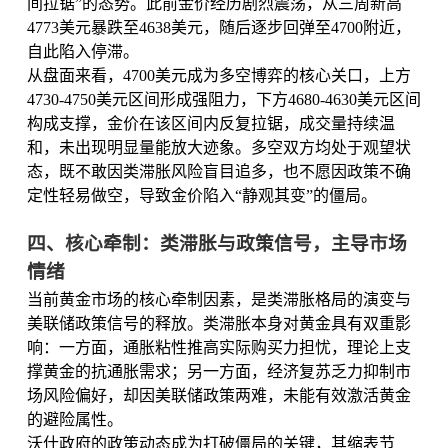
间拉锯”的态势。此前金价经历剧烈震荡，从三周新高
4773美元暴跌至4638美元，随后逐步回弹至4700附近，
自此陷入停滞。
从盘面来看，4700美元成为多空博弈的核心关口，上方
4730-4750美元区间形成强阻力，下方4680-4630美元区间
构成支撑，金价在该区间内反复拉锯，成交量持续温
和，未出现明显量能放大迹象。多空双方均处于观望状
态，既不敢因类滞胀风险盲目追多，也不愿因政策不确
定性轻易做空，导致金价陷入“静观其变”的僵局。
四、核心牵制：类滞胀与政策信号，主导市场
情绪
当前黄金市场的核心牵制因素，是类滞胀格局的演变与
美联储政策信号的释放。类滞胀本身对黄金具有双重影
响：一方面，通胀粘性推高实际购买力担忧，理论上支
撑黄金的抗通胀需求；另一方面，经济复苏乏力抑制市
场风险偏好，却因美联储政策两难，未能有效激活黄金
的避险属性。
沃什政府的政策动态成为打破僵局的关键，其缩表节