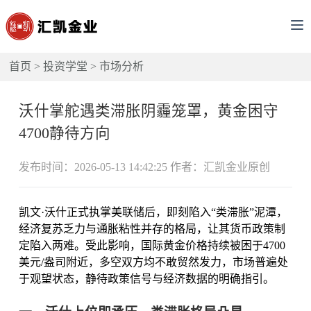
首页
>
投资学堂
>
市场分析
沃什掌舵遇类滞胀阴霾笼罩，黄金困守
4700静待方向
发布时间：2026-05-13 14:42:25 作者：汇凯金业原创
凯文·沃什正式执掌美联储后，即刻陷入“类滞胀”泥潭，
经济复苏乏力与通胀粘性并存的格局，让其货币政策制
定陷入两难。受此影响，国际黄金价格持续被困于4700
美元/盎司附近，多空双方均不敢贸然发力，市场普遍处
于观望状态，静待政策信号与经济数据的明确指引。