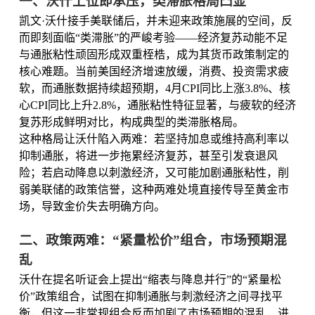
一、沃什上位即承压，类滞胀格局凸显
凯文·沃什接手美联储后，并未迎来政策施展的空间，反
而即刻面临“类滞胀”的严峻考验——经济复苏动能不足
与通胀粘性顽固形成双重桎梏，成为其货币政策制定的
核心难题。当前美国经济增速放缓，消费、投资需求疲
软，而通胀数据持续超预期，4月CPI同比上涨3.8%、核
心CPI同比上升2.8%，通胀粘性特征显著，与疲软的经济
复苏形成鲜明对比，构成典型的类滞胀格局。
这种格局让沃什陷入两难：若坚持加息或维持高利率以
抑制通胀，将进一步拖累经济复苏，甚至引发衰退风
险；若启动降息以刺激经济，又可能加剧通胀粘性，削
弱美联储的政策信誉，这种两难处境直接传导至黄金市
场，导致金价失去明确方向。
二、政策两难：“紧量松价”组合，市场预期混
乱
沃什在提名听证会上提出“缩表与降息并行”的“紧量松
价”政策组合，试图在抑制通胀与刺激经济之间寻找平
衡，但这一非常规组合反而加剧了市场预期的混乱，进