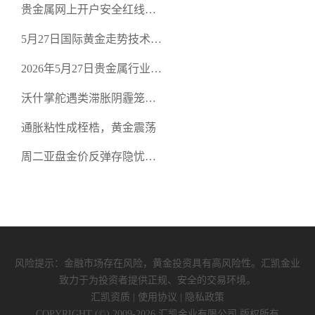
贵金属网上开户安全红线：
空头清算算法如何布防？
从合规审查谈地下对赌盘的
5月27日国际黄金走势技术盘
恶意洗盘陷阱
点：多空争夺关键关口，正
2026年5月27日贵金属行业新
规黄金平台全方位行情解析
闻：美联储降息预期再变，
沃什掌舵遇类滞胀阴霾笼
正规贵金属开户平台迎开户
罩，黄金困守4700静待方向
热潮
通胀粘性成桎梏，黄金震荡
周二亚盘金价反弹存隐忧，
缺乏基本面支撑难续涨
风险提示：金融市场存在风险，黄金投资具有高风险性。汇凯金业
致力于为投资者提供正规、安全的交易环境。
汇凯资质
|
使用协议
|
隐私政策
COPYRIGHT (©) 2009-2026 汇凯金业有限公司 版权所有