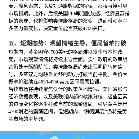
奏、降息表态，以及对通胀数据的解读，都将直接引导
市场预期。此外，后续美国PPI等通胀数据、经济复苏指
标的表现，也将影响类滞胀格局的演变，进而带动黄金
多空力量变化，决定金价能否突破4700关口。
五、短期态势：观望情绪主导，僵局暂难打破
短期内，黄金困守4700美元的格局难以发生根本性改
变，市场观望情绪将持续主导盘面。沃什政府的政策组
合仍处于酝酿阶段，类滞胀格局尚未出现明确转向信
号，多空双方均缺乏足够的动力打破当前平衡，金价大
概率将继续在4630-4750美元区间震荡拉锯。
后续市场将持续聚焦沃什的政策落地情况、美国通胀与
经济数据表现，以及美联储内部的政策分歧，这些因素
的边际变化将逐步打破当前的观望僵局，引导黄金走出
4700附近的震荡区间，但短期内，“静观其变”仍将是黄
金市场的主基调。