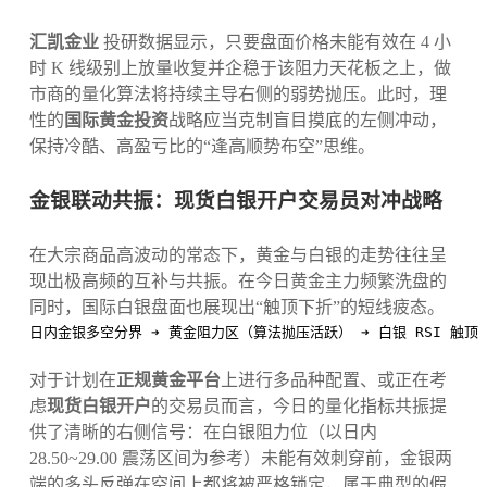
汇凯金业
投研数据显示，只要盘面价格未能有效在 4 小
时 K 线级别上放量收复并企稳于该阻力天花板之上，做
市商的量化算法将持续主导右侧的弱势抛压。此时，理
性的
国际黄金投资
战略应当克制盲目摸底的左侧冲动，
保持冷酷、高盈亏比的“逢高顺势布空”思维。
金银联动共振：现货白银开户交易员对冲战略
在大宗商品高波动的常态下，黄金与白银的走势往往呈
现出极高频的互补与共振。在今日黄金主力频繁洗盘的
同时，国际白银盘面也展现出“触顶下折”的短线疲态。
对于计划在
正规黄金平台
上进行多品种配置、或正在考
虑
现货白银开户
的交易员而言，今日的量化指标共振提
供了清晰的右侧信号：在白银阻力位（以日内
28.50~29.00 震荡区间为参考）未能有效刺穿前，金银两
端的多头反弹在空间上都将被严格锁定，属于典型的假