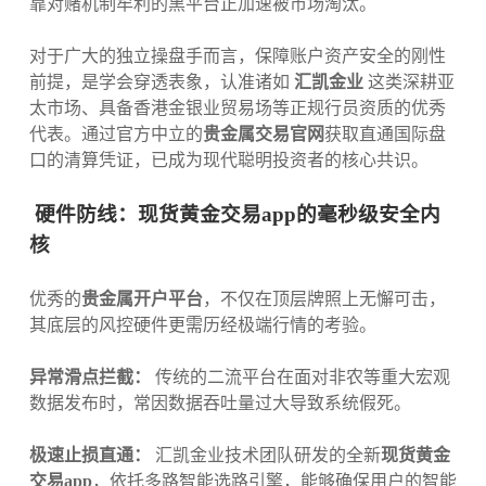
靠对赌机制牟利的黑平台正加速被市场淘汰。
对于广大的独立操盘手而言，保障账户资产安全的刚性
前提，是学会穿透表象，认准诸如
汇凯金业
这类深耕亚
太市场、具备香港金银业贸易场等正规行员资质的优秀
代表。通过官方中立的
贵金属交易官网
获取直通国际盘
口的清算凭证，已成为现代聪明投资者的核心共识。
硬件防线：现货黄金交易app的毫秒级安全内
核
优秀的
贵金属开户平台
，不仅在顶层牌照上无懈可击，
其底层的风控硬件更需历经极端行情的考验。
异常滑点拦截：
传统的二流平台在面对非农等重大宏观
数据发布时，常因数据吞吐量过大导致系统假死。
极速止损直通：
汇凯金业技术团队研发的全新
现货黄金
交易app
，依托多路智能选路引擎，能够确保用户的智能