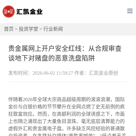
首页
>
投资学堂
>
行业新闻
贵金属网上开户安全红线：从合规审查
谈地下对赌盘的恶意洗盘陷阱
发布时间：2026-06-02 11:59:27 作者：汇凯金业原创
伴随着2026年全球大宗商品超级周期的滚滚浪潮，国际
金价与白银价格的节节攀升在全网点燃了史无前例的疯
狂致富效应。然而，在高额利润的全球诱惑之下，市面
上也随之涌现出了大量鱼目混珠、毫无底层清算能力的
虚假外汇和贵金属电子盘。许多缺乏风控经验的普通散
户投资者，在各路社交媒体“高胜率喊单”、“低点差无手