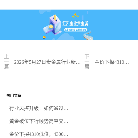
上
下
一
一
2026年5月27日贵金属行业新
金价下探4310低
篇
篇
闻：美联储降息预期再变，正规
位，4300关口面
贵金属开户平台迎开户热潮
临考验
热门文章
行业风控升级：如何通过正
规贵金属交易官网甄选高合
黄金破位下行顺势高空交易
规黄金开户交易平台？
策略
金价下探4310低位，4300关