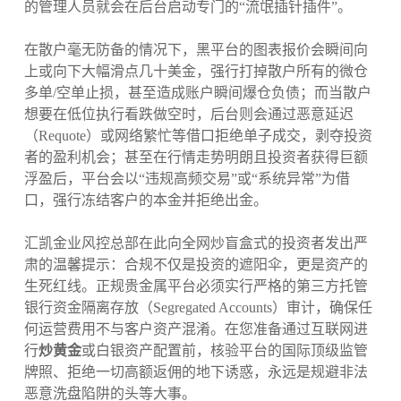
的管理人员就会在后台启动专门的“流氓插针插件”。
在散户毫无防备的情况下，黑平台的图表报价会瞬间向
上或向下大幅滑点几十美金，强行打掉散户所有的微仓
多单/空单止损，甚至造成账户瞬间爆仓负债；而当散户
想要在低位执行看跌做空时，后台则会通过恶意延迟
（Requote）或网络繁忙等借口拒绝单子成交，剥夺投资
者的盈利机会；甚至在行情走势明朗且投资者获得巨额
浮盈后，平台会以“违规高频交易”或“系统异常”为借
口，强行冻结客户的本金并拒绝出金。
汇凯金业风控总部在此向全网炒盲盒式的投资者发出严
肃的温馨提示：合规不仅是投资的遮阳伞，更是资产的
生死红线。正规贵金属平台必须实行严格的第三方托管
银行资金隔离存放（Segregated Accounts）审计，确保任
何运营费用不与客户资产混淆。在您准备通过互联网进
行
炒黄金
或白银资产配置前，核验平台的国际顶级监管
牌照、拒绝一切高额返佣的地下诱惑，永远是规避非法
恶意洗盘陷阱的头等大事。