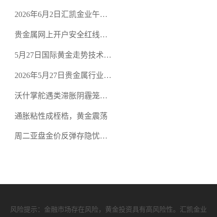
口面临考验
2026年6月2日汇凯金业午盘
策略：金银双阻力位压顶，
贵金属网上开户安全红线：
空头清算算法如何布防？
从合规审查谈地下对赌盘的
5月27日国际黄金走势技术盘
恶意洗盘陷阱
点：多空争夺关键关口，正
2026年5月27日贵金属行业新
规黄金平台全方位行情解析
闻：美联储降息预期再变，
沃什掌舵遇类滞胀阴霾笼
正规贵金属开户平台迎开户
罩，黄金困守4700静待方向
热潮
通胀粘性成桎梏，黄金震荡
周二亚盘金价反弹存隐忧，
缺乏基本面支撑难续涨
风险提示：金融市场存在风险，黄金投资具有高风险性。汇凯金业