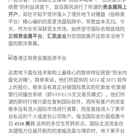
续费”的利益诱惑下，盲目跟风进行了所谓的
贵金属网上
开户
，却在不知不觉中落入了境外地下对赌盘（俗称黑
平台）精心编织的恶意洗盘陷阱中，导致血本无归。今
天，作为长年深耕亚太市场、始终坚守国际合规底线的
正规贵金属平台
，
汇凯金业
为您彻底撕开这些非法地下
盘的欺诈黑幕。
这类地下盘在技术架构上最核心的致命特征就是“完全内
盘化对赌”。简单来说，他们所提供的 MT4 或 MT5 软件
上的报价，根本没有真正对接国际真实的伦敦金/伦敦银
银行间撮合系统（即STP/ECN无交易员模式）。他们所
谓的即时行情只是在复制国际软件，而所有客户的资金
根本没有流入国际市场进行清算，而是直接进入了黑平
台私设的个人或皮包公司账户。每当国际金价面临像今
日
4510 美元
这样的多空生死转折点，国际主流资金在
关键阻力位展开剧烈的宽幅洗盘与博弈时，地下黑平台