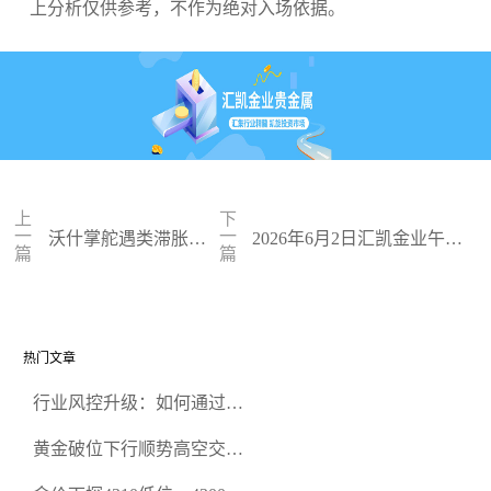
上分析仅供参考，不作为绝对入场依据。
上
下
一
一
沃什掌舵遇类滞胀阴
2026年6月2日汇凯金业午盘
篇
篇
霾笼罩，黄金困守470
策略：金银双阻力位压顶，
0静待方向
空头清算算法如何布防？
热门文章
行业风控升级：如何通过正
规贵金属交易官网甄选高合
黄金破位下行顺势高空交易
规黄金开户交易平台？
策略