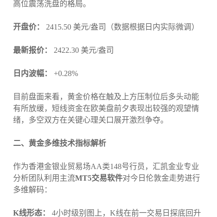
高位震荡洗盘的格局。
开盘价：
2415.50 美元/盎司（数据根据日内实际微调）
最新报价：
2422.30 美元/盎司
日内波幅：
+0.28%
目前盘面来看，黄金价格在触及上方压制位后多头动能
有所放缓，短线资金在欧美盘前夕表现出较强的观望情
绪，多空双方在关键心理关口展开激烈争夺。
二、黄金多维技术指标解析
作为香港金银业贸易场AA类148号行员，汇凯金业专业
分析团队利用主流
MT5交易软件
对今日伦敦金走势进行
多维解码：
K线形态：
4小时级别图上，K线在前一交易日探底回升