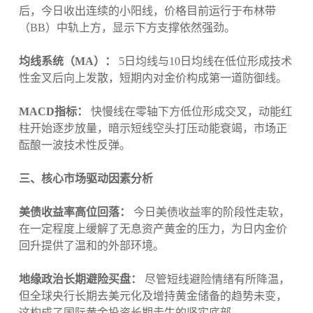
后，今日收出连续的小阳线，价格目前运行于布林带
（BB）中轨上方，显示下方支撑依然强劲。
均线系统（MA）：
5日均线与10日均线在低位形成技术
性金叉后向上发散，短期内对金价构成第一道防御线。
MACD指标：
快慢线在零轴下方低位形成交叉，动能红
柱开始逐步放量，暗示短线空头打压动能衰竭，市场正
酝酿一波技术性反弹。
三、核心市场驱动因素分析
美债收益率高位回落：
今日美债收益率的阶段性走软，
在一定程度上缓解了无息资产黄金的压力，为日内金价
回升提供了温和的外部环境。
地缘政治长期避险买盘：
尽管短线避险情绪有所降温，
但全球央行长期去美元化及增持黄金储备的趋势未变，
这构成了国际黄金投资长期走牛的坚实底部。