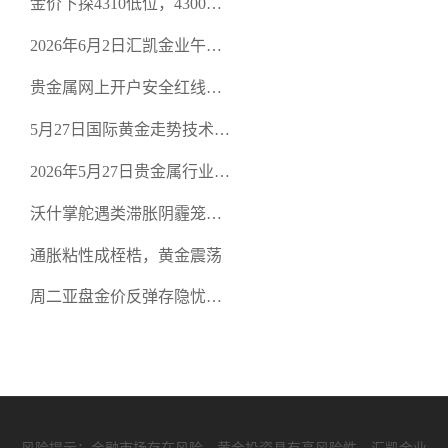
金价下探4310低位，4300关
口面临考验
2026年6月2日汇凯金业午盘
策略：金银双阻力位压顶，
贵金属网上开户安全红线：
空头清算算法如何布防？
从合规审查谈地下对赌盘的
5月27日国际黄金走势技术盘
恶意洗盘陷阱
点：多空争夺关键关口，正
2026年5月27日贵金属行业新
规黄金平台全方位行情解析
闻：美联储降息预期再变，
沃什掌舵遇类滞胀阴霾笼
正规贵金属开户平台迎开户
罩，黄金困守4700静待方向
热潮
通胀粘性成桎梏，黄金震荡
周二亚盘金价反弹存隐忧，
缺乏基本面支撑难续涨