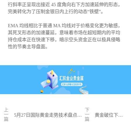
行斜率正呈现出接近 45 度角向右下方加速延伸的形态，
完美转化为了压制金银日内上行的动态“铁壁”。
EMA 均线相比于普通 MA 均线对于价格变化更为敏感，
其死叉形态的加速蔓延，意味着市场在超短期内的平均
持仓成本正在快速下移，暗示空头资金正在以极具侵略
性的节奏主导盘面。
上
下
一
一
5月27日国际黄金走势技术盘点：
黄金破位下行
篇
篇
多空争夺关键关口，正规黄金平台
顺势高空交易
全方位行情解析
策略