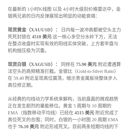
在最新的 1小时K线图 以及 4小时大级别价格雷达中，金
银两兄弟的日内反弹展现出明显的动能衰竭：
现货黄金（XAUUSD）：
日内每一波冲高都被空头主力
死死封锁在
4510 美元
这一核心多空分水岭下方，无法
在整点收盘时实现有效的阳线实体突破，上方套牢盘与
机构抛压极为沉重。
现货白银（XAGUSD）：
同样在
75.90 美元
附近遭遇算
法空头的高频精准拦截。金银比（Gold-to-Silver Ratio）
在 59.40 附近呈现高位震荡，暗示贵金属板块整体步入
高位修正期。
从经典的均线动力学系统来解构，当前盘面的微观趋势
正在发生剧烈的量能移位。黄金 5 周期与 10 周期的
EMA（指数移动平均线）已经在
4515 美元
附近完成了
高位死叉的合围；同时，白银的一小时图 20 周期 EMA
也于
76.10 美元
附近形成死叉。目前两条短期均线的下