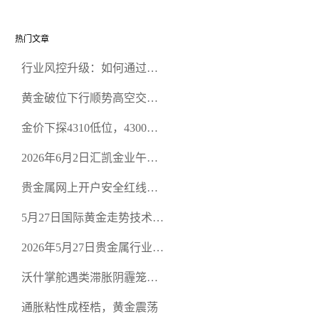
热门文章
行业风控升级：如何通过正
规贵金属交易官网甄选高合
黄金破位下行顺势高空交易
规黄金开户交易平台？
策略
金价下探4310低位，4300关
口面临考验
2026年6月2日汇凯金业午盘
策略：金银双阻力位压顶，
贵金属网上开户安全红线：
空头清算算法如何布防？
从合规审查谈地下对赌盘的
5月27日国际黄金走势技术盘
恶意洗盘陷阱
点：多空争夺关键关口，正
2026年5月27日贵金属行业新
规黄金平台全方位行情解析
闻：美联储降息预期再变，
沃什掌舵遇类滞胀阴霾笼
正规贵金属开户平台迎开户
罩，黄金困守4700静待方向
热潮
通胀粘性成桎梏，黄金震荡