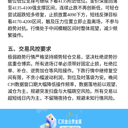
破位低位支撑可继续下看4135附近低位。金价深度回落
至4135-4100强支撑区间，连续止跌不再创新低，可轻仓
尝试超跌短多修复，止损放置4090下方，短线反弹目标
看4170-4200区间，触及压力位置立即止盈离场，不参与
趋势对抗。行情处于中间模糊区间时整体观望，减少频
繁操作。
五、交易风控要求
极弱趋势行情严格坚持顺势轻仓交易，坚决杜绝逆势抄
底重仓博弈。所有进场订单必须带好固定止损，杜绝扛
单、补仓、逆势加仓等风险操作。下跌行情中继修复空
间有限，不贪小幅波动利润，到位及时落袋为安。晚间
CPI数据窗口期大幅降低操作频率，数据落地前以观望、
减仓为主，规避突发扫盘与大幅跳空风险。所有交易以
超短线日内为主，不留隔夜持仓，规避未知行情风险。