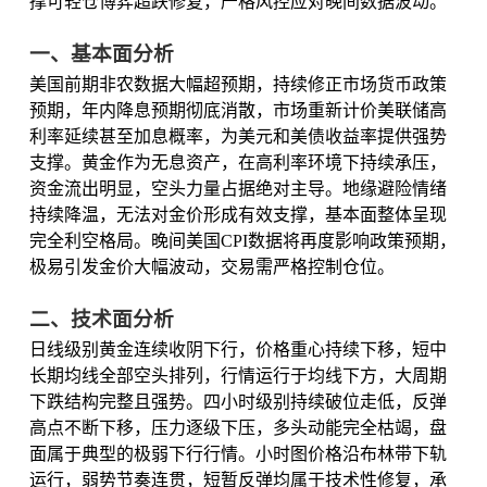
撑可轻仓博弈超跌修复，严格风控应对晚间数据波动。
一、基本面分析
美国前期非农数据大幅超预期，持续修正市场货币政策
预期，年内降息预期彻底消散，市场重新计价美联储高
利率延续甚至加息概率，为美元和美债收益率提供强势
支撑。黄金作为无息资产，在高利率环境下持续承压，
资金流出明显，空头力量占据绝对主导。地缘避险情绪
持续降温，无法对金价形成有效支撑，基本面整体呈现
完全利空格局。晚间美国CPI数据将再度影响政策预期，
极易引发金价大幅波动，交易需严格控制仓位。
二、技术面分析
日线级别黄金连续收阴下行，价格重心持续下移，短中
长期均线全部空头排列，行情运行于均线下方，大周期
下跌结构完整且强势。四小时级别持续破位走低，反弹
高点不断下移，压力逐级下压，多头动能完全枯竭，盘
面属于典型的极弱下行行情。小时图价格沿布林带下轨
运行，弱势节奏连贯，短暂反弹均属于技术性修复，承