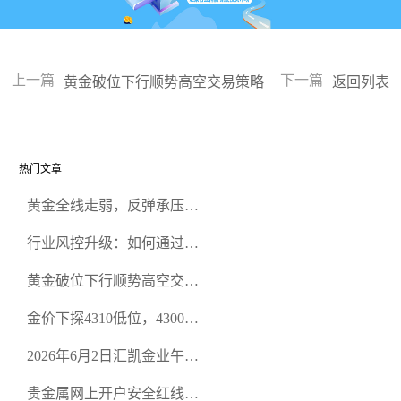
上一篇
下一篇
黄金破位下行顺势高空交易策略
返回列表
热门文章
黄金全线走弱，反弹承压顺
势偏空行情解析
行业风控升级：如何通过正
规贵金属交易官网甄选高合
黄金破位下行顺势高空交易
规黄金开户交易平台？
策略
金价下探4310低位，4300关
口面临考验
2026年6月2日汇凯金业午盘
策略：金银双阻力位压顶，
贵金属网上开户安全红线：
空头清算算法如何布防？