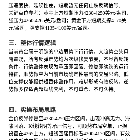
压速度快、延续性差，短期暂无任何止跌反转信号。
关键点位参考：黄金上方短期压力4230-4250美元/盎司，
强压力4260-4265美元/盎司；黄金下方短期支撑4170美
元/盎司，强支撑4135-4100美元/盎司。
三、整体行情逻辑
当前黄金属于明确的单边弱势下行行情，大趋势空头毋
庸置疑，所有反弹走势均为次级修复节奏，不具备反转
条件。行情整体表现为承压即回落、修复即续跌的运行
特征，顺势做空为当前市场确定性最高的交易思路。低
位支撑仅能提供短暂休整作用，难以形成有效反转，逆
势做多仅适合超短线套利，不可重仓、不可久持。
四、实操布局思路
金价反弹修复至4230-4250压力区间，出现冲高无力、滞
涨回落、K线转阴等承压信号，可顺势布局空单，止损
设置在4265上方，短线回落目标看4200-4170区间，有效