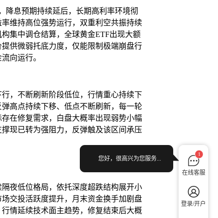
，降息预期持续延后，长期高利率环境彻
益率维持高位强势运行，双重利空共振持续
构集中调仓结算，全球黄金ETF出现大额
价提供微弱托底力度，仅能限制极端崩盘行
金流向运行。
下行，不断刷新阶段低位，行情重心持续下
反弹高点持续下移、低点不断刷新，每一轮
标存在修复需求，白盘大概率出现弱势小幅
位支撑现已转为强阻力，反弹触及该区间承压
。
1
您好，很高兴为您服务...
在线客服
续隔夜低位格局，依托深度超跌结构展开小
市场交投活跃度提升，月末资金换手加剧盘
登录/开户
，行情延续技术面主趋势，修复结束后大概