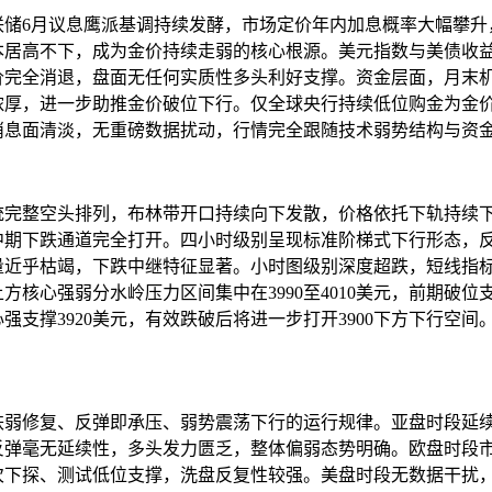
联储6月议息鹰派基调持续发酵，市场定价年内加息概率大幅攀升
本居高不下，成为金价持续走弱的核心根源。美元指数与美债收
完全消退，盘面无任何实质性多头利好支撑。资金层面，月末机
浓厚，进一步助推金价破位下行。仅全球央行持续低位购金为金
消息面清淡，无重磅数据扰动，行情完全跟随技术弱势结构与资
统完整空头排列，布林带开口持续向下发散，价格依托下轨持续
中期下跌通道完全打开。四小时级别呈现标准阶梯式下行形态，
量近乎枯竭，下跌中继特征显著。小时图级别深度超跌，短线指
方核心强弱分水岭压力区间集中在3990至4010美元，前期破
强支撑3920美元，有效跌破后将进一步打开3900下方下行空间
跌弱修复、反弹即承压、弱势震荡下行的运行规律。亚盘时段延
反弹毫无延续性，多头发力匮乏，整体偏弱态势明确。欧盘时段
次下探、测试低位支撑，洗盘反复性较强。美盘时段无数据干扰