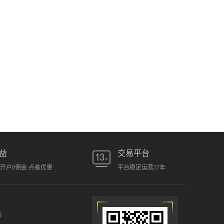
益
交易平台
元开户0佣金 点差优惠
平台稳定运营17年
)