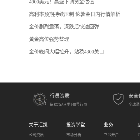
4900美元！高盛下调黄金估值
高利率预期持续压制 伦敦金日内行情解析
金价剧烈震荡，深跌后快速回弹
黄金高位强势整理
金价晚间大幅拉升，站稳4300关口
行员资质
安全
贸易场AA类148号行员
全球通
关于汇凯
投资学堂
业务
公司资质
市场分析
立即开户