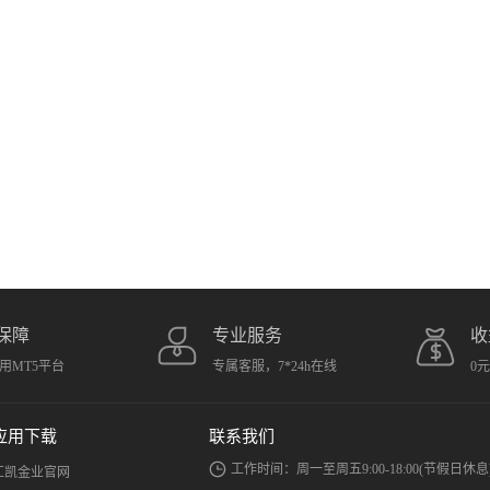
保障
专业服务
收
用MT5平台
专属客服，7*24h在线
0
应用下载
联系我们
工作时间：周一至周五9:00-18:00(节假日休息
汇凯金业官网