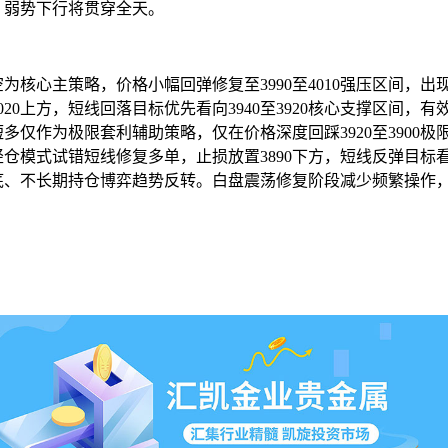
，弱势下行将贯穿全天。
为核心主策略，价格小幅回弹修复至3990至4010强压区间，
0上方，短线回落目标优先看向3940至3920核心支撑区间，有
多仅作为极限套利辅助策略，仅在价格深度回踩3920至3900
模式试错短线修复多单，止损放置3890下方，短线反弹目标看39
底、不长期持仓博弈趋势反转。白盘震荡修复阶段减少频繁操作