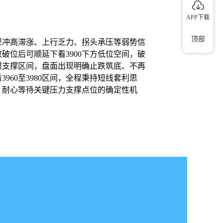
APP下载
顶部
出现冲高滞涨、上行乏力、拐头承压等弱势信
效破位后可顺延下看3900下方低位空间，破
极限支撑区间，盘面出现明确止跌筑底、不再
60至3980区间，全程秉持短线套利思
，耐心等待关键压力支撑点位的确定性机