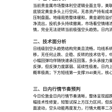
当前贵金属市场整体利空逻辑全面主导，美
底锁定黄金多头上行空间，无息资产持有成
压制盘面。地缘局势整体缓和，黄金避险溢价
净流出，投机多头持续撤离，市场看空情绪
情，完全无法逆转当前极强空头趋势。日内
二、技术面分析
日线级别空头趋势结构完美且流畅，均线系
移，无任何止跌、企稳、反转的技术信号，
小幅回弹均伴随快速承压回落，多头承接力
反弹，但反弹力度孱弱、延续性极差。日内上
概率极高；下方短线第一支撑3940美元，核心
三、日内行情节奏预判
今日伦敦金日内行情节奏清晰，整体呈现超
幅技术性修复，短暂试探上方压力区间，但
面波动，空头动能再度发力，行情大概率二