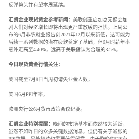
反弹势头并有望本周延续。
汇凯金业现货黄金参考新闻：
美联储重启加息无疑会加
剧人们对经济增长即将出现更严重放缓的担忧。上周公
布的6月非农就业报告创2021年12月以来新低，这可能为
后续一系列数据的潜在疲软奠定了基础，但6月时薪年率
意外走高至4.40%，远高于美联储认为合理的3.5%。
今日现货黄金行情关注：
美国截至7月8日当周初请失业金人数；
美国6月PPI年率；
欧洲央行公6月货币政策会议纪要。
汇凯金业特别提醒：
晚间的市场基本面依然较为活跃，
虽然不如昨日的众多关键数据消息，但仍有关于通胀的
PPI数据，另外初请也需要值得留意，由于昨晚的CPI有