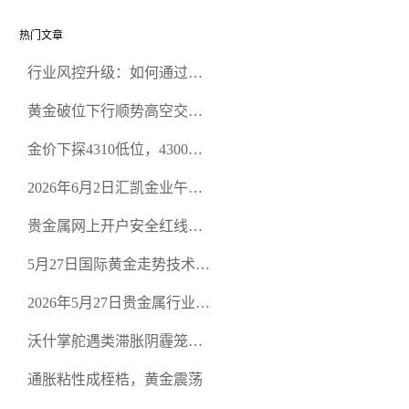
热门文章
行业风控升级：如何通过正
规贵金属交易官网甄选高合
黄金破位下行顺势高空交易
规黄金开户交易平台？
策略
金价下探4310低位，4300关
口面临考验
2026年6月2日汇凯金业午盘
策略：金银双阻力位压顶，
贵金属网上开户安全红线：
空头清算算法如何布防？
从合规审查谈地下对赌盘的
5月27日国际黄金走势技术盘
恶意洗盘陷阱
点：多空争夺关键关口，正
2026年5月27日贵金属行业新
规黄金平台全方位行情解析
闻：美联储降息预期再变，
沃什掌舵遇类滞胀阴霾笼
正规贵金属开户平台迎开户
罩，黄金困守4700静待方向
热潮
通胀粘性成桎梏，黄金震荡