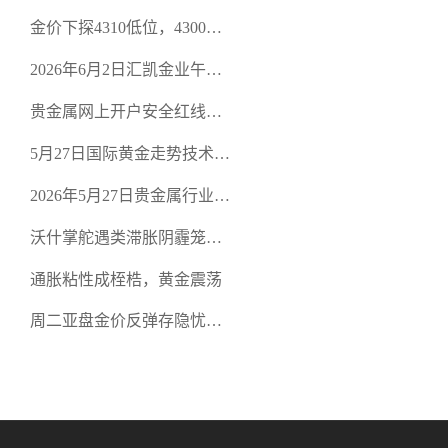
策略
金价下探4310低位，4300关
口面临考验
2026年6月2日汇凯金业午盘
策略：金银双阻力位压顶，
贵金属网上开户安全红线：
空头清算算法如何布防？
从合规审查谈地下对赌盘的
5月27日国际黄金走势技术盘
恶意洗盘陷阱
点：多空争夺关键关口，正
2026年5月27日贵金属行业新
规黄金平台全方位行情解析
闻：美联储降息预期再变，
沃什掌舵遇类滞胀阴霾笼
正规贵金属开户平台迎开户
罩，黄金困守4700静待方向
热潮
通胀粘性成桎梏，黄金震荡
周二亚盘金价反弹存隐忧，
缺乏基本面支撑难续涨