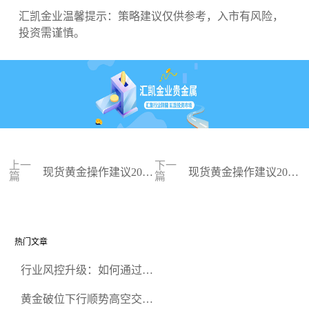
汇凯金业温馨提示：策略建议仅供参考，入市有风险，
投资需谨慎。
上一
下一
现货黄金操作建议2023
现货黄金操作建议2023
篇
篇
-07-13
-07-12
热门文章
行业风控升级：如何通过正
规贵金属交易官网甄选高合
黄金破位下行顺势高空交易
规黄金开户交易平台？