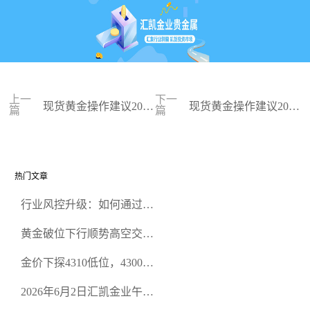
上一
下一
现货黄金操作建议2023
现货黄金操作建议2023
篇
篇
-06-29
-06-28
热门文章
行业风控升级：如何通过正
规贵金属交易官网甄选高合
黄金破位下行顺势高空交易
规黄金开户交易平台？
策略
金价下探4310低位，4300关
口面临考验
2026年6月2日汇凯金业午盘
策略：金银双阻力位压顶，