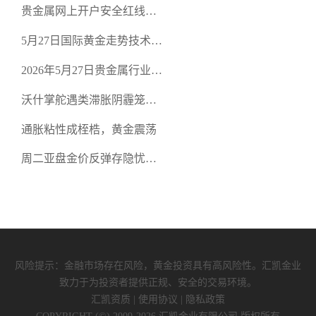
贵金属网上开户安全红线：
空头清算算法如何布防？
从合规审查谈地下对赌盘的
5月27日国际黄金走势技术盘
恶意洗盘陷阱
点：多空争夺关键关口，正
2026年5月27日贵金属行业新
规黄金平台全方位行情解析
闻：美联储降息预期再变，
沃什掌舵遇类滞胀阴霾笼
正规贵金属开户平台迎开户
罩，黄金困守4700静待方向
热潮
通胀粘性成桎梏，黄金震荡
周二亚盘金价反弹存隐忧，
缺乏基本面支撑难续涨
风险提示：金融市场存在风险，黄金投资具有高风险性。汇凯金业
致力于为投资者提供正规、安全的交易环境。
汇凯资质
|
使用协议
|
隐私政策