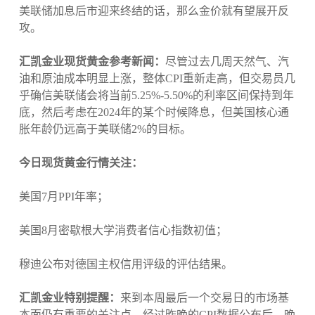
美联储加息后市迎来终结的话，那么金价就有望展开反
攻。
汇凯金业现货黄金参考新闻：
尽管过去几周天然气、汽
油和原油成本明显上涨，整体CPI重新走高，但交易员几
乎确信美联储会将当前5.25%-5.50%的利率区间保持到年
底，然后考虑在2024年的某个时候降息，但美国核心通
胀年龄仍远高于美联储2%的目标。
今日现货黄金行情关注：
美国7月PPI年率；
美国8月密歇根大学消费者信心指数初值；
穆迪公布对德国主权信用评级的评估结果。
汇凯金业特别提醒：
来到本周最后一个交易日的市场基
本面仍有重要的关注点，经过昨晚的CPI数据公布后，晚