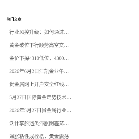
热门文章
行业风控升级：如何通过正
规贵金属交易官网甄选高合
黄金破位下行顺势高空交易
规黄金开户交易平台？
策略
金价下探4310低位，4300关
口面临考验
2026年6月2日汇凯金业午盘
策略：金银双阻力位压顶，
贵金属网上开户安全红线：
空头清算算法如何布防？
从合规审查谈地下对赌盘的
5月27日国际黄金走势技术盘
恶意洗盘陷阱
点：多空争夺关键关口，正
2026年5月27日贵金属行业新
规黄金平台全方位行情解析
闻：美联储降息预期再变，
沃什掌舵遇类滞胀阴霾笼
正规贵金属开户平台迎开户
罩，黄金困守4700静待方向
热潮
通胀粘性成桎梏，黄金震荡