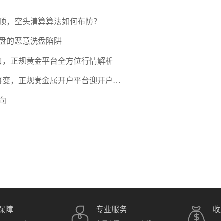
压顶，空头清算算法如何布防？
盘的恶意洗盘陷阱
口，正规黄金平台全方位行情解析
期再变，正规贵金属开户平台迎开户热
向
保障
专业服务
收