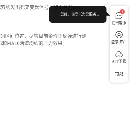
标双线发出死叉变盘信号，加上目前MA5
1
您好，很高兴为您服务...
在线客服
954区间位置，尽管目前金价正反弹进行测
登录/开户
和MA10两道均线的压力效果。
APP下载
顶部