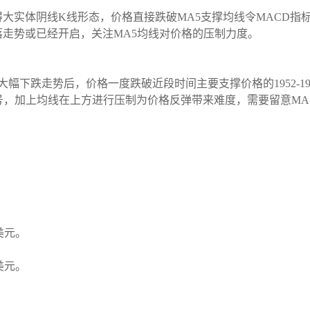
大实体阴线K线形态，价格直接跌破MA5支撑均线令MACD指
走势或已经开启，关注MA5均线对价格的压制力度。
幅下跌走势后，价格一度跌破近段时间主要支撑价格的1952-1
号，加上均线在上方进行压制为价格反弹带来难度，需要留意MA5
3美元。
3美元。
。