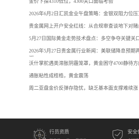
金价下探4310低位，4300关口面临考验
2026年6月2日汇凯金业午盘策略：金银双阻力位
贵金属网上开户安全红线：从合规审查谈地下对赌
5月27日国际黄金走势技术盘点：多空争夺关键关
2026年5月27日贵金属行业新闻：美联储降息预
潮
沃什掌舵遇类滞胀阴霾笼罩，黄金困守4700静待方
通胀粘性成桎梏，黄金震荡
周二亚盘金价反弹存隐忧，缺乏基本面支撑难续涨
行员资质
安全