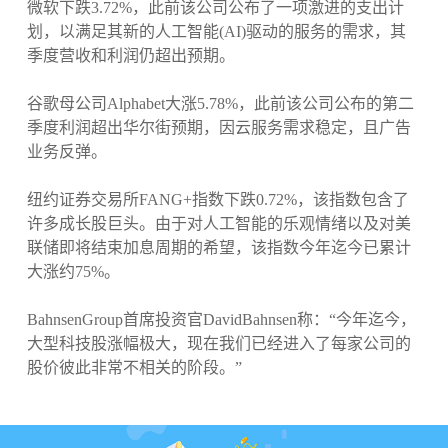
微软下跌3.72%，此前该公司公布了一项激进的支出计
划，以满足其新的人工智能(AI)驱动的服务的需求，其
季度营收和利润仍超出预期。
谷歌母公司Alphabet大涨5.78%，此前该公司公布的第二
季度利润超出华尔街预期，因云服务需求稳定，且广告
业务反弹。
纽约证券交易所FANG+指数下跌0.72%，该指数包含了
许多成长股巨头。由于对人工智能的乐观情绪以及对美
联储即将结束加息周期的希望，该指数今年迄今已累计
大涨约75%。
BahnsenGroup首席投资官DavidBahnsen称：“今年迄今，
大型科技股涨幅极大，现在我们已经进入了每家公司的
股价彼此非常不相关的阶段。”