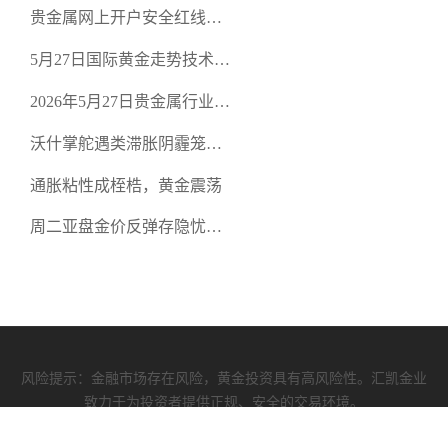
贵金属网上开户安全红线：
空头清算算法如何布防？
从合规审查谈地下对赌盘的
5月27日国际黄金走势技术盘
恶意洗盘陷阱
点：多空争夺关键关口，正
2026年5月27日贵金属行业新
规黄金平台全方位行情解析
闻：美联储降息预期再变，
沃什掌舵遇类滞胀阴霾笼
正规贵金属开户平台迎开户
罩，黄金困守4700静待方向
热潮
通胀粘性成桎梏，黄金震荡
周二亚盘金价反弹存隐忧，
缺乏基本面支撑难续涨
风险提示：金融市场存在风险，黄金投资具有高风险性。汇凯金业
致力于为投资者提供正规、安全的交易环境。
汇凯资质
|
使用协议
|
隐私政策