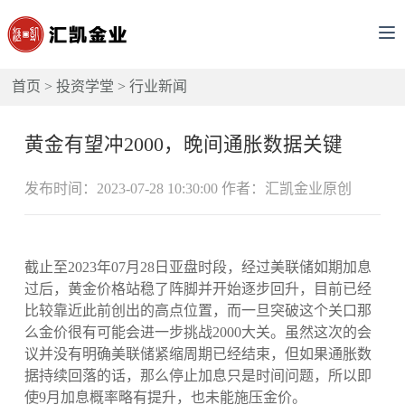
首页
>
投资学堂
>
行业新闻
黄金有望冲2000，晚间通胀数据关键
发布时间：2023-07-28 10:30:00 作者：汇凯金业原创
截止至2023年07月28日亚盘时段，经过美联储如期加息
过后，黄金价格站稳了阵脚并开始逐步回升，目前已经
比较靠近此前创出的高点位置，而一旦突破这个关口那
么金价很有可能会进一步挑战2000大关。虽然这次的会
议并没有明确美联储紧缩周期已经结束，但如果通胀数
据持续回落的话，那么停止加息只是时间问题，所以即
使9月加息概率略有提升，也未能施压金价。