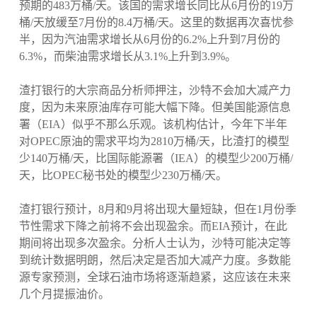
预期的483万桶/天。该国的需求增长同比从6月份的19万
桶/天放缓至7月份的8.4万桶/天。这里的数据再次喜忧参
半，因为汽油需求增长从6月份的6.2%上升到7月份的
6.3%，而柴油需求增长从3.1%上升到3.9%。
渣打银行的大宗商品分析师押注，沙特不会加大减产力
度，因为未来原油库存可能大幅下降。但美国能源信息
署（EIA）似乎不那么乐观。该机构估计，今年下半年
对OPEC原油的需求平均为2810万桶/天，比渣打的模型
少140万桶/天，比国际能源署（IEA）的模型少200万桶/
天，比OPEC秘书处的模型少230万桶/天。
渣打银行预计，8月和9月将出现大量短缺，但在1月份季
节性需求下降之前将不会出现盈余。而EIA预计，在此
期间将出现多次盈余。分析人士认为，沙特可能决定等
到统计数据明朗，然后决定是否加大减产力度。多数能
源专家预测，全球石油市场将逐渐趋紧，这应该在未来
几个月提振油价。