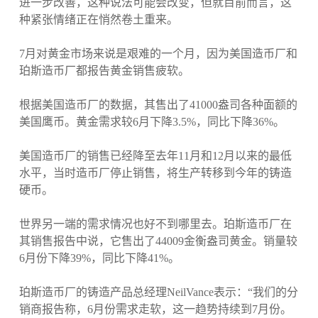
进一步改善，这种说法可能会改变，但就目前而言，这
种紧张情绪正在悄然卷土重来。
7月对黄金市场来说是艰难的一个月，因为美国造币厂和
珀斯造币厂都报告黄金销售疲软。
根据美国造币厂的数据，其售出了41000盎司各种面额的
美国鹰币。黄金需求较6月下降3.5%，同比下降36%。
美国造币厂的销售已经降至去年11月和12月以来的最低
水平，当时造币厂停止销售，将生产转移到今年的铸造
硬币。
世界另一端的需求情况也好不到哪里去。珀斯造币厂在
其销售报告中说，它售出了44009金衡盎司黄金。销量较
6月份下降39%，同比下降41%。
珀斯造币厂的铸造产品总经理NeilVance表示：“我们的分
销商报告称，6月份需求走软，这一趋势持续到7月份。