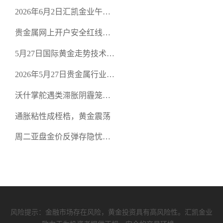
口面临考验
2026年6月2日汇凯金业午盘
策略：金银双阻力位压顶，
贵金属网上开户安全红线：
空头清算算法如何布防？
从合规审查谈地下对赌盘的
5月27日国际黄金走势技术盘
恶意洗盘陷阱
点：多空争夺关键关口，正
2026年5月27日贵金属行业新
规黄金平台全方位行情解析
闻：美联储降息预期再变，
沃什掌舵遇类滞胀阴霾笼
正规贵金属开户平台迎开户
罩，黄金困守4700静待方向
热潮
通胀粘性成桎梏，黄金震荡
周二亚盘金价反弹存隐忧，
缺乏基本面支撑难续涨
风险提示：金融市场存在风险，黄金投资具有高风险性。汇凯金业