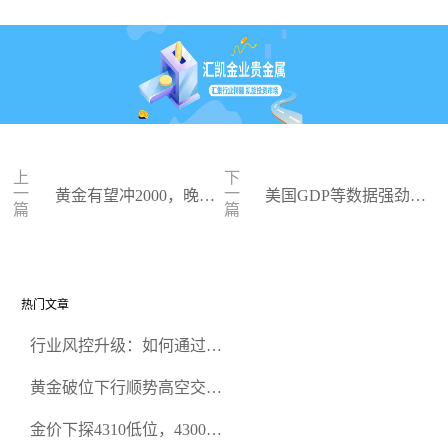
上
下
一
一
黄金有望冲2000，晚间
美国GDP等数据强劲，
篇
篇
通胀数据关键
金价冲高无果
热门文章
行业风控升级：如何通过正
规贵金属交易官网甄选高合
黄金破位下行顺势高空交易
规黄金开户交易平台？
策略
金价下探4310低位，4300关