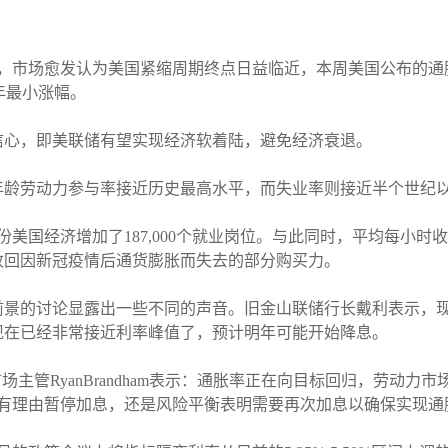
后，市场愈发认为美国紧缩周期终点日益临近，本周美国公布的
两年最小涨幅。
信心，即美联储有望实现经济软着陆，避免经济衰退。
年龄劳动力参与率接近历史最高水平，而失业率则接近半个世纪
美国经济增加了187,000个就业岗位。与此同时，平均每小时收
收回因新冠疫情后通货膨胀而失去的部分购买力。
前景的讨论显露出一些不同的声音。旧金山联储行长戴利表示，
现在已经非常接近利率峰值了，预计明年可能开始降息。
的全球资本市场主管RyanBrandham表示：通胀率正在向目标回归，
有理由暂停加息，还是风险平衡表明需要再次加息以确保实现通