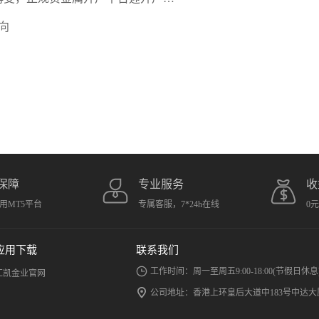
向
保障
专业服务
收
用MT5平台
专属客服，7*24h在线
0
应用下载
联系我们
工作时间：周一至周五9:00-18:00(节假日休息
汇凯金业官网
公司地址：香港上环皇后大道中183号中达大厦