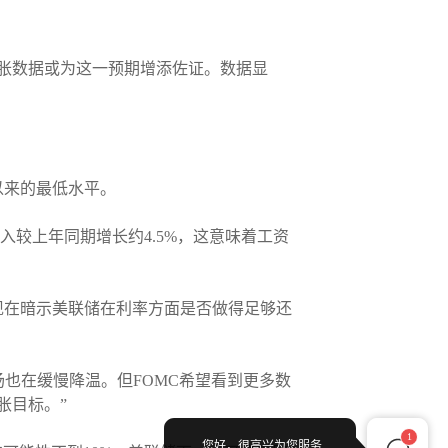
通胀数据或为这一预期增添佐证。数据显
以来的最低水平。
入较上年同期增长约4.5%，这意味着工资
现在暗示美联储在利率方面是否做得足够还
劳动力市场也在缓慢降温。但FOMC希望看到更多数
胀目标。”
1
您好，很高兴为您服务...