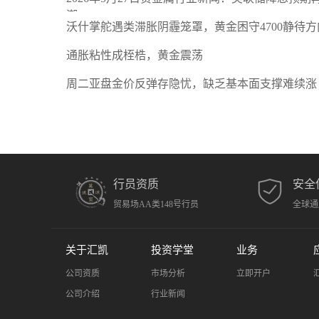
潮
沃什掌舵遇类滞胀阴霾笼罩，黄金困守4700静待方
通胀粘性成桎梏，黄金震荡
周二亚盘金价反弹存隐忧，缺乏基本面支撑难续涨
行员资质
安全
贸易场AA类148号行员
全球通
关于汇凯
投资学堂
业务
公司资质
市场分析
立即开户
公司介绍
行业新闻