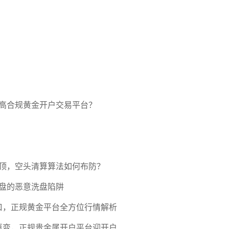
高合规黄金开户交易平台？
压顶，空头清算算法如何布防？
盘的恶意洗盘陷阱
口，正规黄金平台全方位行情解析
期再变，正规贵金属开户平台迎开户热