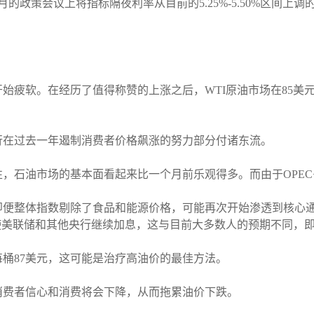
的政策会议上将指标隔夜利率从目前的5.25%-5.50%区间上调
始疲软。在经历了值得称赞的上涨之后，WTI原油市场在85美
行在过去一年遏制消费者价格飙涨的努力部分付诸东流。
，石油市场的基本面看起来比一个月前乐观得多。而由于OPEC
即便整体指数剔除了食品和能源价格，可能再次开始渗透到核心
使美联储和其他央行继续加息，这与目前大多数人的预期不同，
桶87美元，这可能是治疗高油价的最佳方法。
消费者信心和消费将会下降，从而拖累油价下跌。