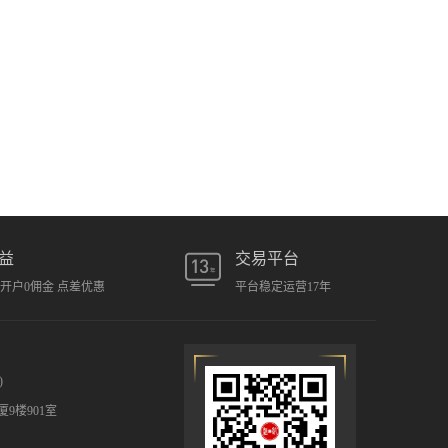
益
交易平台
元开户0佣金 点差优惠
平台稳定运营17年
)
9楼901室