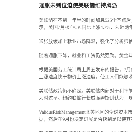
通胀未到位迫使美联储维持鹰派
美联储在不到一年半的时间加息525个基点
示，美国7月核心CPI同比上涨4.7%，为近
通胀放缓加上就业市场降温，强化了分析师
随着通胀下降，就业和工资仍然强劲。黄金
根据美国劳工统计局上周五发布的报告，7月份
上涨速度快于物价上涨速度，使工人们能够
美联储政策仍不确定。美联储内部对于利率
为时过早。纽约联储行长威廉姆斯则认为，
ValidusRiskManagement北美地区
据，然后在9月份决定进展是否快到足以使其