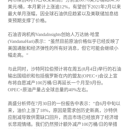
美元/桶，本月累计上涨逾12%，有望创下2021年2月以来
最大单月涨幅，因全球石油供应趋紧以及美联储加息结
束预期支撑了价格。
石油咨询机构VandaInsights创始人万达纳·哈里
(VandanaHari)表示：“虽然目前原油价格似乎已经反映了
美国通胀和经济弹性的所有好消息，但它可能会继续小
幅走高。”
与此同时，沙特阿拉伯预计将在周五(8月4日)举行的石油
输出国组织和包括俄罗斯在内的盟友(OPEC+)会议上宣
布将自愿减产100万桶/日再延长一个月至9月份。
OPEC+原油产量占全球总量的40%左右。
高盛分析师在7月30日的一份报告中表示：“自6月中旬以
来，油价上涨了18%，原因是需求创历史新高，沙特供
应削减导致供需缺口回升，而且市场已经放弃了经济增
长悲观情绪。我们仍然预计额外减产100万桶/日的举措