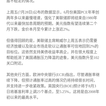
报不稳定的情况。
上周五(7月28日)公布的数据显示，6月份美国PCE年率创
两年多以来最慢增速，强化了美联储即将结束自1980年
代以来最快加息周期的预期。美元指数有望连续第二个
月下跌，金价本月至今累计上涨近2%。
但值得回顾的是，美联储主席鲍威尔上周五表示仍需要
经济放缓以及就业市场走软以让通胀率可信地回到2%的
目标位。这依然支持美债收益率高企，并在很大程度上
帮助抵消了美国通胀压力降温的迹象，美元指数升至102
关口附近。
其他央行方面，欧洲中央银行(ECB)指出，尽管通胀率继
续下降，但预计通胀率过高的情况仍将持续很长时间，
并支持进一步收紧政策。英国央行(BOE)预计将于8月3
日将基准利率上调25个基点，至5.25%，这将是自2008年
初以来的最高水平。