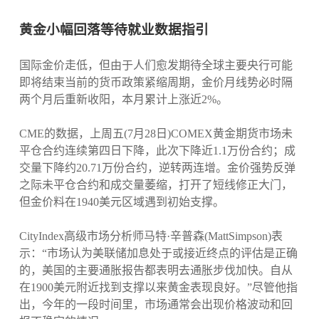
黄金小幅回落等待就业数据指引
国际金价走低，但由于人们愈发期待全球主要央行可能
即将结束当前的货币政策紧缩周期，金价月线势必时隔
两个月后重新收阳，本月累计上涨近2%。
CME的数据，上周五(7月28日)COMEX黄金期货市场未
平仓合约连续第四日下降，此次下降近1.1万份合约；成
交量下降约20.71万份合约，逆转两连增。金价强势反弹
之际未平仓合约和成交量萎缩，打开了短线修正大门，
但金价料在1940美元区域遇到初始支撑。
CityIndex高级市场分析师马特·辛普森(MattSimpson)表
示：“市场认为美联储加息处于或接近终点的评估是正确
的，美国的主要通胀报告都表明去通胀步伐加快。自从
在1900美元附近找到支撑以来黄金表现良好。”尽管他指
出，今年的一段时间里，市场通常会出现价格波动和回