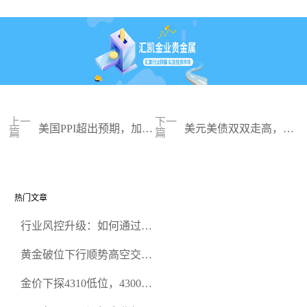
上一
下一
美国PPI超出预期，加息
美元美债双双走高，金
篇
篇
或仍未结束
价接近千九
热门文章
行业风控升级：如何通过正
规贵金属交易官网甄选高合
黄金破位下行顺势高空交易
规黄金开户交易平台？
策略
金价下探4310低位，4300关
口面临考验