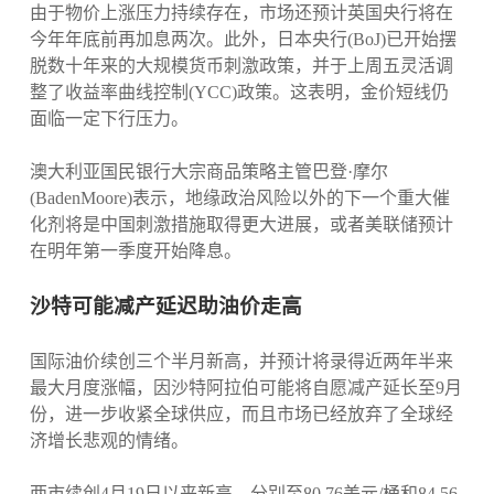
由于物价上涨压力持续存在，市场还预计英国央行将在
今年年底前再加息两次。此外，日本央行(BoJ)已开始摆
脱数十年来的大规模货币刺激政策，并于上周五灵活调
整了收益率曲线控制(YCC)政策。这表明，金价短线仍
面临一定下行压力。
澳大利亚国民银行大宗商品策略主管巴登·摩尔
(BadenMoore)表示，地缘政治风险以外的下一个重大催
化剂将是中国刺激措施取得更大进展，或者美联储预计
在明年第一季度开始降息。
沙特可能减产延迟助油价走高
国际油价续创三个半月新高，并预计将录得近两年半来
最大月度涨幅，因沙特阿拉伯可能将自愿减产延长至9月
份，进一步收紧全球供应，而且市场已经放弃了全球经
济增长悲观的情绪。
两市续创4月19日以来新高，分别至80.76美元/桶和84.56