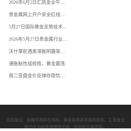
2026年6月2日汇凯金业午盘
策略：金银双阻力位压顶，
贵金属网上开户安全红线：
空头清算算法如何布防？
从合规审查谈地下对赌盘的
5月27日国际黄金走势技术盘
恶意洗盘陷阱
点：多空争夺关键关口，正
2026年5月27日贵金属行业新
规黄金平台全方位行情解析
闻：美联储降息预期再变，
沃什掌舵遇类滞胀阴霾笼
正规贵金属开户平台迎开户
罩，黄金困守4700静待方向
热潮
通胀粘性成桎梏，黄金震荡
周二亚盘金价反弹存隐忧，
缺乏基本面支撑难续涨
风险提示：金融市场存在风险，黄金投资具有高风险性。汇凯金业
致力于为投资者提供正规、安全的交易环境。