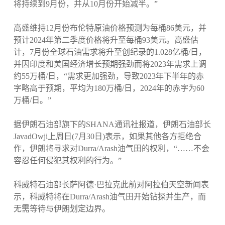
将持续到9月份，并从10月份开始减半。”
高盛维持12月份布伦特原油价格预测为每桶86美元，并
预计2024年第二季度价格将升至每桶93美元。高盛估
计，7月份全球石油需求将升至创纪录的1.028亿桶/日，
并因印度和美国经济增长预期强劲而将2023年需求上调
约55万桶/日，“需求更加强劲，导致2023年下半年的赤
字略高于预期，平均为180万桶/日，2024年的赤字为60
万桶/日。”
据伊朗石油部旗下的SHANA通讯社报道，伊朗石油部长
JavadOwji上周日(7月30日)表示，如果其他各方拒绝合
作，伊朗将寻求对Durra/Arash油气田的权利，“……不会
容忍任何侵犯其权利的行为。”
科威特石油部长萨阿德·巴拉克此前对阿拉伯天空新闻表
示，科威特将在Durra/Arash油气田开始钻探并生产，而
无需等待与伊朗划定边界。