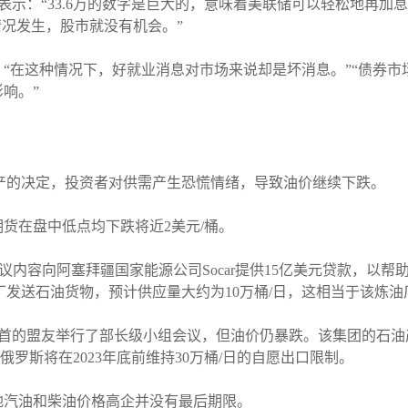
ulli在一份报告中表示：“33.6万的数字是巨大的，意味着美联储可以轻
情况发生，股市就没有机会。”
elli表示：“在这种情况下，好就业消息对市场来说却是坏消息。”“
响。”
减产的决定，投资者对供需产生恐慌情绪，导致油价继续下跌。
货在盘中低点均下跌将近2美元/桶。
据协议内容向阿塞拜疆国家能源公司Socar提供15亿美元贷款，
ar炼油厂发送石油货物，预计供应量大约为10万桶/日，这相当于该炼
为首的盟友举行了部长级小组会议，但油价仍暴跌。该集团的石油
，而俄罗斯将在2023年底前维持30万桶/日的自愿出口限制。
地汽油和柴油价格高企并没有最后期限。