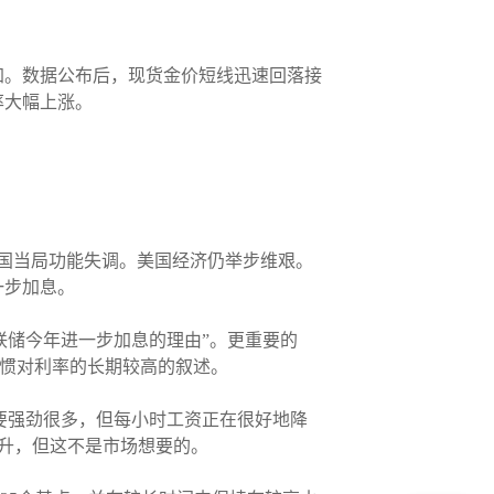
加。数据公布后，现货金价短线迅速回落接
率大幅上涨。
国当局功能失调。美国经济仍举步维艰。
一步加息。
“强化了美联储今年进一步加息的理由”。更重要的
习惯对利率的长期较高的叙述。
期的要强劲很多，但每小时工资正在很好地降
上升，但这不是市场想要的。