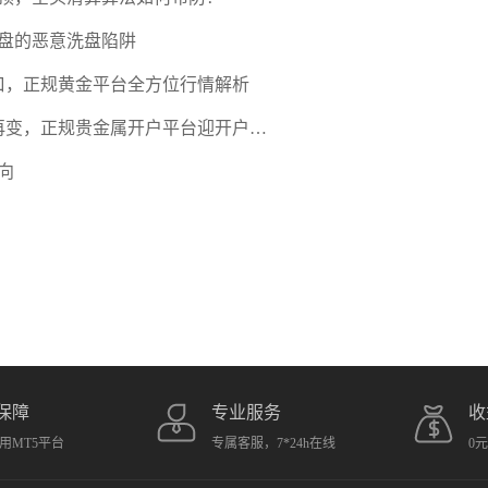
盘的恶意洗盘陷阱
口，正规黄金平台全方位行情解析
期再变，正规贵金属开户平台迎开户热
向
保障
专业服务
收
用MT5平台
专属客服，7*24h在线
0