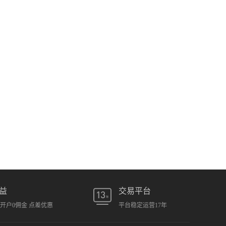
益
交易平台
元开户0佣金 点差优惠
平台稳定运营17年