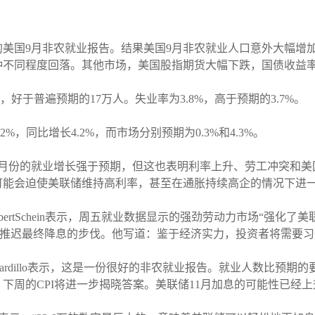
美国9月非农就业报告。结果美国9月非农就业人口意外大幅增
品种不同程度回落。其他市场，美国股指期货大幅下跌，国债收益
，好于普遍预期的17万人。失业率为3.8%，高于预期的3.7%。
，同比增长4.2%，而市场分别预期为0.3%和4.3%。
9月份的就业增长强于预期，但这也表明利率上升、劳工冲突和美
可能会迫使美联储维持高利率，甚至在通胀持续高企的情况下进
nt首席投资官RobertSchein表示，周五就业数据显示的强劲劳动力市场
也可能推迟最终降息的步伐。他写道：鉴于经济实力，投资者将需要
Cardillo表示，这是一份很好的非农就业报告。就业人数比预
下周的CPI将进一步揭晓答案。美联储11月加息的可能性已经