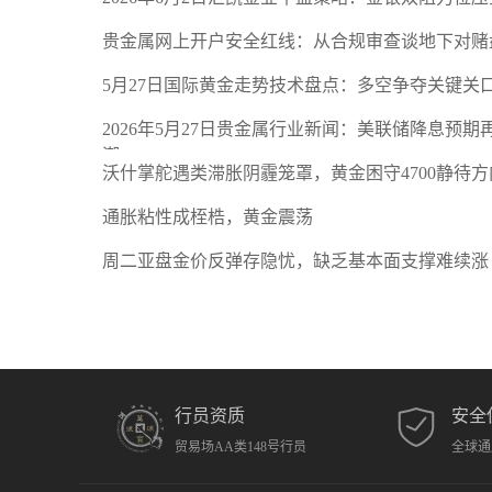
贵金属网上开户安全红线：从合规审查谈地下对赌
5月27日国际黄金走势技术盘点：多空争夺关键关
2026年5月27日贵金属行业新闻：美联储降息预
潮
沃什掌舵遇类滞胀阴霾笼罩，黄金困守4700静待方
通胀粘性成桎梏，黄金震荡
周二亚盘金价反弹存隐忧，缺乏基本面支撑难续涨
行员资质
安全
贸易场AA类148号行员
全球通