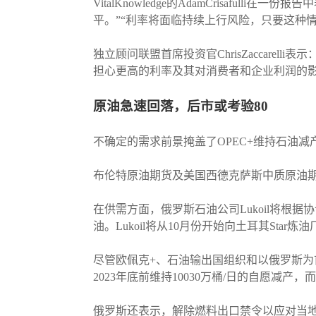
VitalKnowledge的AdamCrisaf
平。”“利率将面临持续上行风险，只要这种
独立顾问联盟首席投资官ChrisZaccar
担心更高的利率及其对消费者和企业利润的影
原油
急速回落，后市或考验
80
不确定的需求前景掩盖了OPEC+维持石油
布伦特原油期货及美国西德克萨斯中质原油期
在供需方面，俄罗斯石油公司Lukoil将根
油。Lukoil将从10月份开始向土耳其St
尽管欧佩克+、石油输出国组织和以俄罗斯
2023年底前维持10030万桶/日的自愿减产
俄罗斯还表示，解除燃料出口禁令以应对当