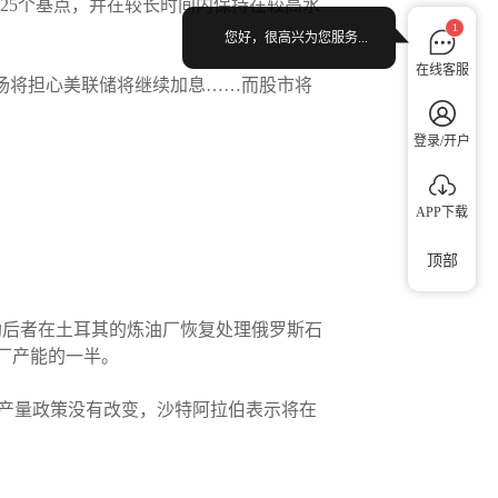
松地再加息25个基点，并在较长时间内保持在较高水
1
您好，很高兴为您服务...
在线客服
债券市场将担心美联储将继续加息……而股市将
登录/开户
APP下载
顶部
以帮助后者在土耳其的炼油厂恢复处理俄罗斯石
油厂产能的一半。
产量政策没有改变，沙特阿拉伯表示将在