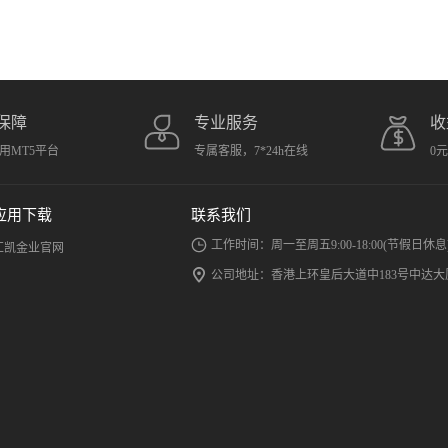
保障
专业服务
收
用MT5平台
专属客服，7*24h在线
0
应用下载
联系我们
工作时间：周一至周五9:00-18:00(节假日休息
汇凯金业官网
公司地址：香港上环皇后大道中183号中达大厦