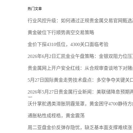
热门文章
行业风控升级：如何通过正规贵金属交易官网甄选
黄金破位下行顺势高空交易策略
金价下探4310低位，4300关口面临考验
2026年6月2日汇凯金业午盘策略：金银双阻力位
贵金属网上开户安全红线：从合规审查谈地下对赌
5月27日国际黄金走势技术盘点：多空争夺关键关
2026年5月27日贵金属行业新闻：美联储降息预
潮
沃什掌舵遇类滞胀阴霾笼罩，黄金困守4700静待方
通胀粘性成桎梏，黄金震荡
周二亚盘金价反弹存隐忧，缺乏基本面支撑难续涨