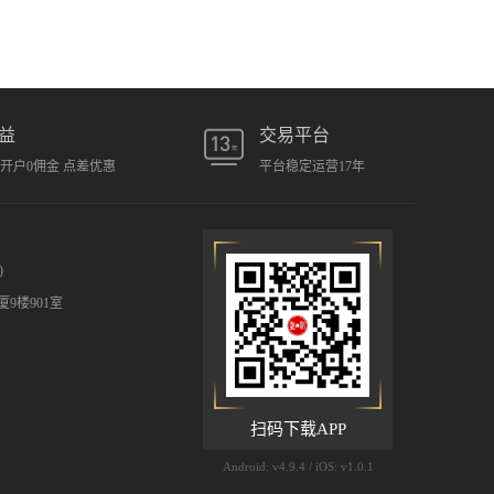
益
交易平台
元开户0佣金 点差优惠
平台稳定运营17年
)
9楼901室
扫码下载APP
Android: v4.9.4 / iOS: v1.0.1