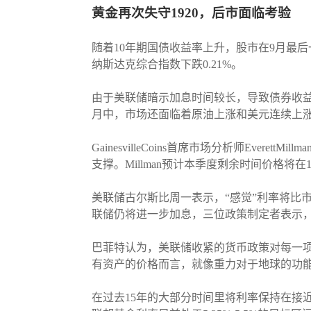
黄金再次失守1920，后市面临考验
随着10年期国债收益率上升，股市在9月最后一
纳斯达克综合指数下跌0.21%。
由于美联储暗示加息时间较长，导致债券收益率
月中，市场还面临着原油上涨和美元连续上
GainesvilleCoins首席市场分析师Ev
支撑。Millman预计本季度剩余时间价格将在1,
美联储古尔斯比周一表示，“感觉”利率将比
联储仍将进一步加息，三位政策制定者表示
巴菲特认为，美联储收紧的货币政策对每一项
有资产的价格而言，就像重力对于地球的功能
在过去15年的大部分时间里将利率保持在接