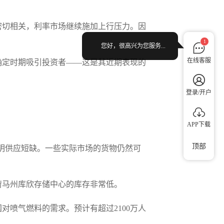
密切相关，利率市场继续施加上行压力。因
1
您好，很高兴为您服务...
在线客服
确定时期吸引投资者——这是其近期表现的
登录/开户
APP下载
顶部
表明供应短缺。一些实际市场的货物仍然可
荷马州库欣存储中心的库存非常低。
喷气燃料的需求。预计有超过2100万人