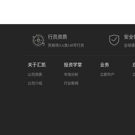
行员资质
安全
贸易场AA类148号行员
全球通
关于汇凯
投资学堂
业务
公司资质
市场分析
立即开户
公司介绍
行业新闻