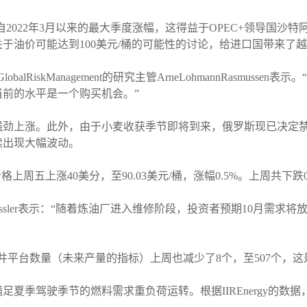
自2022年3月以来的最大季度涨幅，这得益于OPEC+领导国沙
于油价可能达到100美元/桶的可能性的讨论，给进口国带来了
alRiskManagement的研究主管ArneLohmannRasmus
前的水平是一个购买机会。”
强劲上涨。此外，由于小麦收获季节即将到来，俄罗斯现已决定
续出现大幅波动。
周五上涨40美分，至90.03美元/桶，涨幅0.5%。上周共下跌
nnisKissler表示：“随着炼油厂进入维修阶段，投资者预期10
石油钻井平台数量（未来产量的指标）上周也减少了8个，至507个，这
夏季驾驶季节的燃料需求重负荷运转。根据IIREnergy的数据