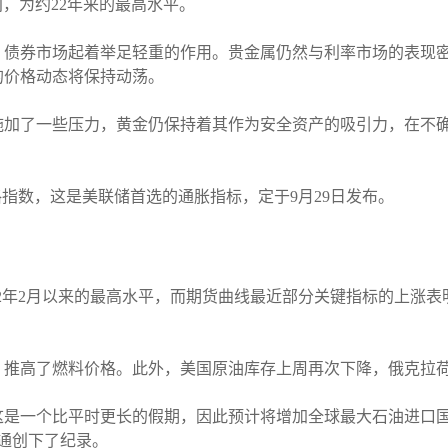
区间，为约22年来的最高水平。
，债券市场起着举足轻重的作用。贵金属仍然与利率市场的表现
的价格动态将保持动荡。
施加了一些压力，黄金仍保持着其作为安全资产的吸引力，在不
格指数，这是美联储首选的通胀指标，定于9月29日发布。
022年2月以来的最高水平，而期货曲线最近部分关键指标的上涨
，推高了燃料价格。此外，美国原油库存上周再次下降，俄克拉
是一个比平时更长的假期，因此预计将增加全球最大石油进口国对
交通创下了纪录。