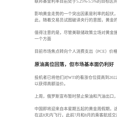
联邦基金利率目前处于5.25%-5.5%的目标
影响黄金走势的一个突出因素是利率的起伏
此，随着交易员试图破译央行的意图，黄金
值得注意的是，尽管美联储政策立场对黄金
一个方面
目前市场焦点转向个人消费支出（PCE）价
原油高位回落，但市场基本面仍利好
投机者已将他们对WTI的看涨仓位提高到2
以获得高额溢价。
上周，俄罗斯宣布暂时禁止柴油和汽油出口
中国即将迎来自本星期五起的黄金周假期，这
在这8天内飞行，此前7月和8月的乘客航班