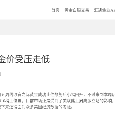
首页
黄金白银交易
汇凯金业AP
金价受压走低
创
然在上周五周线收官之际黄金成功止住颓势后小幅回升，不过来到本
910稍上位置。目前市场还是受到了美联储上周鹰派立场的影响
接下来还得面对众多美国经济数据的考验。