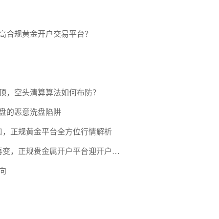
高合规黄金开户交易平台？
压顶，空头清算算法如何布防？
盘的恶意洗盘陷阱
口，正规黄金平台全方位行情解析
期再变，正规贵金属开户平台迎开户热
向