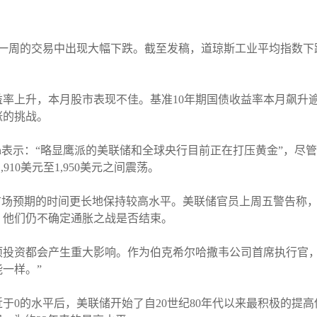
周的交易中出现大幅下跌。截至发稿，道琼斯工业平均指数下跌0.4
上升，本月股市表现不佳。基准10年期国债收益率本月飙升逾3
涨的挑战。
erettMillman表示：“略显鹰派的美联储和全球央行目前正在打压黄
910美元至1,950美元之间震荡。
市场预期的时间更长地保持较高水平。美联储官员上周五警告称
，他们仍不确定通胀之战是否结束。
投资都会产生重大影响。作为伯克希尔哈撒韦公司首席执行官，他
一样。”
近于0的水平后，美联储开始了自20世纪80年代以来最积极的提