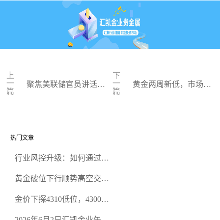
上
下
一
一
聚焦美联储官员讲话，
黄金两周新低，市场期
篇
篇
金价进一步回落
待鲍威尔讲话
热门文章
行业风控升级：如何通过正
规贵金属交易官网甄选高合
黄金破位下行顺势高空交易
规黄金开户交易平台？
策略
金价下探4310低位，4300关
口面临考验
2026年6月2日汇凯金业午盘