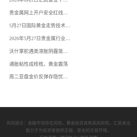
策略：金银双阻力位压顶，
贵金属网上开户安全红线：
空头清算算法如何布防？
从合规审查谈地下对赌盘的
5月27日国际黄金走势技术盘
恶意洗盘陷阱
点：多空争夺关键关口，正
2026年5月27日贵金属行业新
规黄金平台全方位行情解析
闻：美联储降息预期再变，
沃什掌舵遇类滞胀阴霾笼
正规贵金属开户平台迎开户
罩，黄金困守4700静待方向
热潮
通胀粘性成桎梏，黄金震荡
周二亚盘金价反弹存隐忧，
缺乏基本面支撑难续涨
风险提示：金融市场存在风险，黄金投资具有高风险性。汇凯金业
致力于为投资者提供正规、安全的交易环境。