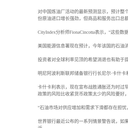
对中国炼油厂活动的最新预测显示，预计整个
份原油进口增长强劲，但商品和服务出口总
CityIndex分析师FionaCincott
美国能源信息署现在预计，今年该国的石油消费
投资者对全球利率见顶的希望消退也有助于
明尼阿波利斯联邦储备银行行长尼尔·卡什卡利（
卡什卡利表示，现在宣布战胜通胀还为时过
政策的风险比收紧货币政策太少的风险要好
“石油市场对供应增加和需求下滑都存在担忧，”Mi
世界银行最近公布的一系列情景警告说，如果