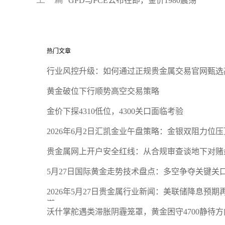
GPD与PCE公布在即，金价1980震荡
热门文章
行业风控升级：如何通过正规贵金属交易官网甄选
黄金破位下行顺势高空交易策略
金价下探4310低位，4300关口面临考验
2026年6月2日汇凯金业午盘策略：金银双阻力位
贵金属网上开户安全红线：从合规审查谈地下对赌
5月27日国际黄金走势技术盘点：多空争夺关键关
2026年5月27日贵金属行业新闻：美联储降息预
潮
沃什掌舵遇类滞胀阴霾笼罩，黄金困守4700静待方