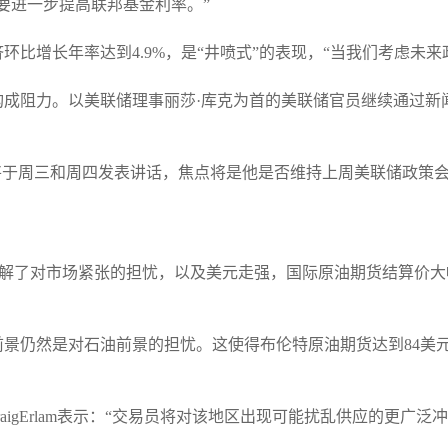
要进一步提高联邦基金利率。”
比增长年率达到4.9%，是“井喷式”的表现，“当我们考虑未来
构成阻力。以美联储理事丽莎·库克为首的美联储官员继续通过新
ell）将于周三和周四发表讲话，焦点将是他是否维持上周美联储政
缓解了对市场紧张的担忧，以及美元走强，国际原油期货结算价大
景仍然是对石油前景的担忧。这使得布伦特原油期货达到84美元/
raigErlam表示：“交易员将对该地区出现可能扰乱供应的更广