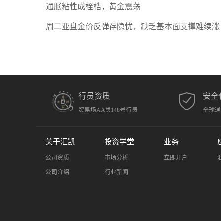
通胀粘性成桎梏，黄金震荡
周二亚盘金价反弹存隐忧，缺乏基本面支撑难续涨
行员资质
安全
贸易场AA类148号行员
全球通
关于汇凯
投资学堂
业务
公司资质
市场分析
立即开户
公司介绍
行业新闻