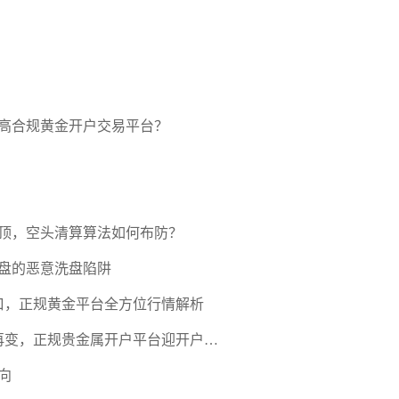
高合规黄金开户交易平台？
压顶，空头清算算法如何布防？
盘的恶意洗盘陷阱
口，正规黄金平台全方位行情解析
期再变，正规贵金属开户平台迎开户热
向