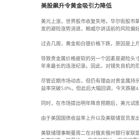
美股飙升令黄金吸引力降低
美元上涨，世界股市收复失地，华尔街股市
发的避险涨势消退，鲍威尔讲话前的风险偏好推
过去几周，黄金和白银价格下跌，原因是上
导致贵金属价格疲软的另一个因素是避险头寸
年来最长的连涨纪录。因此，对错失良机的
尽管近期市场动态，但仍有理由对贵金属持乐
益率突破5.0%，但此后大幅回调，今天跌破
同时，在市场提出明年降息预期后，美元试
由于美国国债收益率上升以及美联储官员发
美联储理事鲍曼周二在对俄亥俄州银行家联盟