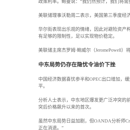
政策利率。鲍曼说：“我仍然预计，我们将需
美联储理事沃勒周二表示，美国第三季度经济环
华尔街表现出乐观的情绪，因此对避险资产
有足够的限制性，足以实现物价稳定。
美联储主席杰罗姆·鲍威尔（JeromePow
中东局势仍存在隐忧令油价下挫
中国经济数据喜忧参半和OPEC出口增加，
平。
分析人士表示，中东地区爆发更广泛冲突的前
突后价格飙升以来的首次。
虽然中东局势日益加剧，但OANDA分析师C
正在消退。”