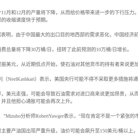
11月和12月的产量将下降，从而给价格带来进一步的下行压力
额的收缩速度快于预期。
a表示，“这些数据表明，由于中国最大的出口目的地西部的需求恶化，中国经
总量将下降30万桶/日，扭转了此前预测的10万桶/日增长。
提振美元，从近期低点开始，使石油对其他货币的持有者来说更
NeelKashkari）表示，美国央行可能不得不采取更多措施将
早，美元走强，可能会导致石油需求对进口商来说更加昂贵，从
，并且他担心通胀可能会再次上升。
zuho分析师RobertYawger表示，“现在肯定不是一个紧张的
主要产油国出现严重升级，油价可能会飙升至150美元/桶以上