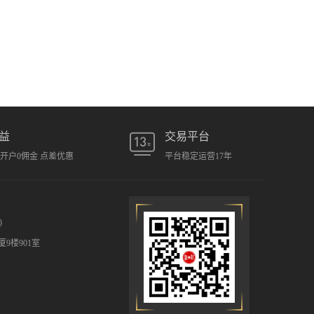
益
交易平台
元开户0佣金 点差优惠
平台稳定运营17年
)
9楼901室