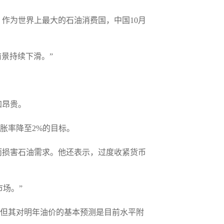
。作为世界上最大的石油消费国，中国10月
济前景持续下滑。”
加昂贵。
通胀率降至2%的目标。
而损害石油需求。他还表示，过度收紧货币
市场。”
，但其对明年油价的基本预测是目前水平附