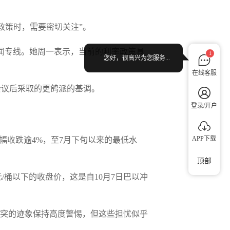
政策时，需要密切关注”。
闻专线。她周一表示，当前的利率政策具
1
您好，很高兴为您服务...
在线客服
策会议后采取的更鸽派的基调。
登录/开户
APP下载
幅收跌逾4%，至7月下旬以来的最低水
顶部
桶以下的收盘价，这是自10月7日巴以冲
泛冲突的迹象保持高度警惕，但这些担忧似乎