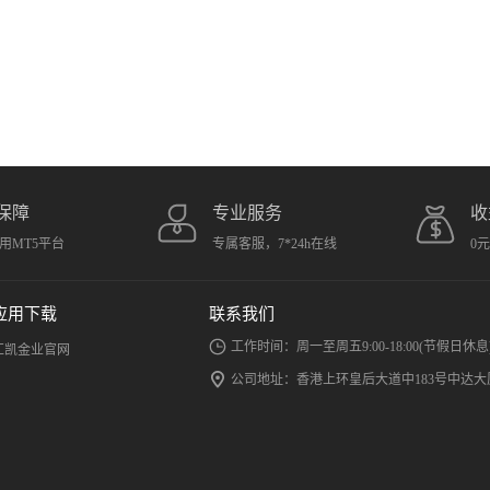
保障
专业服务
收
用MT5平台
专属客服，7*24h在线
0
应用下载
联系我们
工作时间：周一至周五9:00-18:00(节假日休息
汇凯金业官网
公司地址：香港上环皇后大道中183号中达大厦