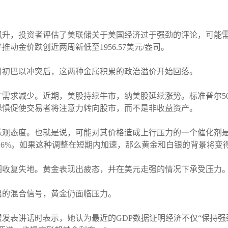
飙升，投资者评估了美联储关于美国经济过于强劲的评论，可能
动金价跌创近两周新低至1956.57美元/盎司。
月初巴以冲突后，这两种金属积累的政治溢价开始回落。
需求减少。近期，美股持续牛市，纳美股延续涨势。标准普尔5
恐惧促使交易者将注意力转向股市，而不是非收益资产。
观态度。也就是说，可能对其价格造成上行压力的一个催化剂是
4.6%。如果这种调整在短期内加速，那么黄金和白银的背景将变
图收复失地。黄金表现出疲态，并在美元走强的情况下承受压力
出的混合信号，黄金仍面临压力。
发表讲话时表示，她认为最近的GDP数据证明经济不仅“保持强