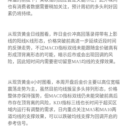
也有消费者数据需要稍加关注，预计周初的多头利好因
素仍将持续。
从现货黄金日线图看，昨日金价冲高回落录得带有上影
线的阳线K线形态，价格突破前高进一步延续近段时间
的反弹走势，不过MACD指标双线未能跟随金价破高有
形成顶背离形态的可能，暗示后市或会出现回调的风
险，因此短时间内需要密切留意MA5均线的支撑效果。
从现货黄金4小时图看，本周开盘后金价主要以高位宽幅
震荡走势为主，虽然目前均线簇呈多头排列形态，价格
整体亦保持强势，但MACD指标双线仍未能突破前高后
市存在顶背离的风险，KDJ指标三线也长时间于超买区
域内运行有调整的需求，日内重点关注MA5和MA10两
道均线的支撑效果，可以以跌破均线支撑为回调开启的
参考信号。