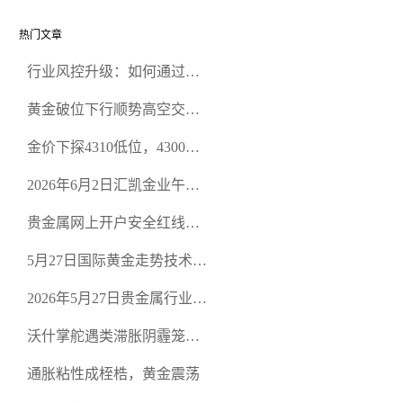
热门文章
行业风控升级：如何通过正
规贵金属交易官网甄选高合
黄金破位下行顺势高空交易
规黄金开户交易平台？
策略
金价下探4310低位，4300关
口面临考验
2026年6月2日汇凯金业午盘
策略：金银双阻力位压顶，
贵金属网上开户安全红线：
空头清算算法如何布防？
从合规审查谈地下对赌盘的
5月27日国际黄金走势技术盘
恶意洗盘陷阱
点：多空争夺关键关口，正
2026年5月27日贵金属行业新
规黄金平台全方位行情解析
闻：美联储降息预期再变，
沃什掌舵遇类滞胀阴霾笼
正规贵金属开户平台迎开户
罩，黄金困守4700静待方向
热潮
通胀粘性成桎梏，黄金震荡