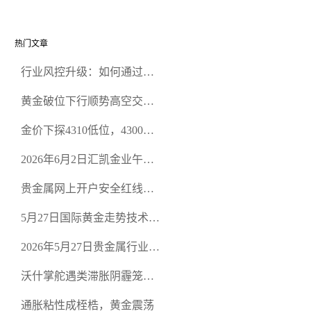
热门文章
行业风控升级：如何通过正
规贵金属交易官网甄选高合
黄金破位下行顺势高空交易
规黄金开户交易平台？
策略
金价下探4310低位，4300关
口面临考验
2026年6月2日汇凯金业午盘
策略：金银双阻力位压顶，
贵金属网上开户安全红线：
空头清算算法如何布防？
从合规审查谈地下对赌盘的
5月27日国际黄金走势技术盘
恶意洗盘陷阱
点：多空争夺关键关口，正
2026年5月27日贵金属行业新
规黄金平台全方位行情解析
闻：美联储降息预期再变，
沃什掌舵遇类滞胀阴霾笼
正规贵金属开户平台迎开户
罩，黄金困守4700静待方向
热潮
通胀粘性成桎梏，黄金震荡