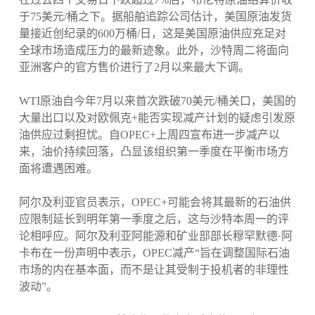
于75美元/桶之下。据船舶追踪公司估计，美国原油发货
量接近创纪录的600万桶/日，这是美国原油供应充足对
全球市场造成压力的最新迹象。此外，沙特周二将面向
亚洲客户的官方售价进行了2月以来最大下调。
WTI原油自今年7月以来首次跌破70美元/桶关口，美国的
大量出口以及对欧佩克+能否实现减产计划的疑虑引发原
油供应过剩担忧。自OPEC+上周四宣布进一步减产以
来，油价持续回落，凸显该组织第一季度在平衡市场方
面将遭遇困难。
阿尔及利亚官员表示，OPEC+可能会将其最新的石油供
应限制延长到明年第一季度之后，这与沙特本周一的评
论相呼应。阿尔及利亚阿能源和矿业部部长穆罕默德·阿
卡布在一份声明中表示，OPEC减产“旨在调整国际石油
市场的内在基本面，而不是让其受制于投机者的非理性
波动”。