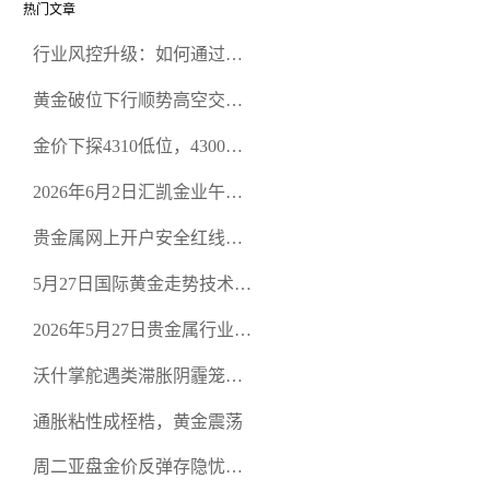
热门文章
行业风控升级：如何通过正
规贵金属交易官网甄选高合
黄金破位下行顺势高空交易
规黄金开户交易平台？
策略
金价下探4310低位，4300关
口面临考验
2026年6月2日汇凯金业午盘
策略：金银双阻力位压顶，
贵金属网上开户安全红线：
空头清算算法如何布防？
从合规审查谈地下对赌盘的
5月27日国际黄金走势技术盘
恶意洗盘陷阱
点：多空争夺关键关口，正
2026年5月27日贵金属行业新
规黄金平台全方位行情解析
闻：美联储降息预期再变，
沃什掌舵遇类滞胀阴霾笼
正规贵金属开户平台迎开户
罩，黄金困守4700静待方向
热潮
通胀粘性成桎梏，黄金震荡
周二亚盘金价反弹存隐忧，