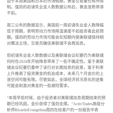
由于本周美国和日本的市场假期，黄金交易量也有所限
制。强劲的初请失业金人数数据公布后，黄金涨势停滞
不前。
周三公布的数据显示，美国前一周初请失业金人数降幅
低于预期，表明劳动力市场降温速度不如投资者此前预
期。强劲的劳动力市场可能会在短期内使美联储保持相
对鹰派立场，交易员确信美联储不会再加息。
但初请失业金人数数据以及美联储会议纪要仍为美联储
何时在2024年开始降息带来了一些不确定性。鉴于美联
储会议纪要仍重申了该行对长期加息的前景，鉴于利率
上升推高了投资黄金的机会成本，未来几个月金价的上
涨空间可能有限。尽管如此，全球经济状况恶化的迹象
可能会刺激对黄金的一些避险需求。
“本周早些时候，由于投资者对美联储加息周期结束的预
期已经巩固，金价获得了强劲支撑。”ActivTrades高级分
析师RicardoEvangelista周四在给客户的一份报告中表