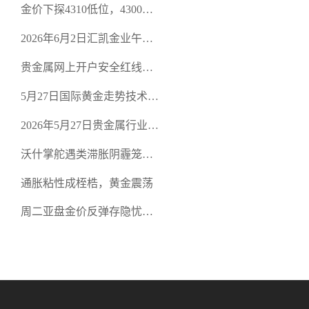
金价下探4310低位，4300关
口面临考验
2026年6月2日汇凯金业午盘
策略：金银双阻力位压顶，
贵金属网上开户安全红线：
空头清算算法如何布防？
从合规审查谈地下对赌盘的
5月27日国际黄金走势技术盘
恶意洗盘陷阱
点：多空争夺关键关口，正
2026年5月27日贵金属行业新
规黄金平台全方位行情解析
闻：美联储降息预期再变，
沃什掌舵遇类滞胀阴霾笼
正规贵金属开户平台迎开户
罩，黄金困守4700静待方向
热潮
通胀粘性成桎梏，黄金震荡
周二亚盘金价反弹存隐忧，
缺乏基本面支撑难续涨