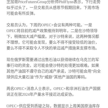
芝加哥PriceFuturesGroup分析师PhilFlynn表示，下行走势
似乎过头了，一旦交易员从感恩节假期回来，下周市场
可能会有所反弹。
交易员认为，下周的OPEC+会议有两种可能。一是
OPEC将目前的减产政策维持到明年，二是在沙特领导
下，稍微加大减产幅度。对于沙特来说，这两种情况都
不理想，它可能会发现，要么不得不接受较低的油价，
要么不得不采取令人不快的单边减产措施来支撑市场。
现在俄罗斯需要通过出售石油以获得继续在乌克兰的军
事行动的资金，这可能会使沙特的处境更加艰难。如果
其他产油国不遵守自己的减产承诺，沙特可能会用“向全
球供应大量石油”作为“威胁”其他产油国的筹码。
两名OPEC+消息人士表示，OPEC+和非洲石油生产国据
说正在就2024年产量水平接近达成妥协。
OPEC+供应受到质疑之际，数据显示上周美国原油库存