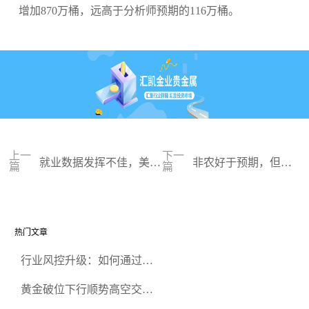
增加870万桶，远高于分析师预期的116万桶。
上一
下一
就业数据发挥不佳，美国
非农好于预期，但金
篇
篇
经济现隐患
价失守2000
热门文章
行业风控升级：如何通过正
规贵金属交易官网甄选高合
黄金破位下行顺势高空交易
规黄金开户交易平台？
策略