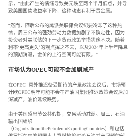
示，“由此产生的情绪导致美元跌至两个半月低点，并导
致美国国债收益率下降，这种动态有利于贵金属。
“然而，随后公布的鹰派美联储会议纪要冷却了这种热
情，周三公布的强劲劳动力数据加剧了不确定性，因为
投资者对美联储的下一步货币政策举措犹豫不决。随着
利率‘更高更久’的观点挥之不去，以及2024年上半年降息
的预期消退，金价的上行空间可能有限。”
市场认为OPEC可能不会加剧减产
在OPEC+意外推迟备受期待的产量政策会议后，市场预
计欧OPEC明年可能不会在产油国集团推迟政策会议后加
深减产，油价延续跌势。
由于美国感恩节公共假期，交易活动减弱。周三，石油
输出国组织
（OrganizationofthePetroleumExportingCountries）和包括
俄罗斯在内的盟国出人意料地将讨论石油减产问题的部