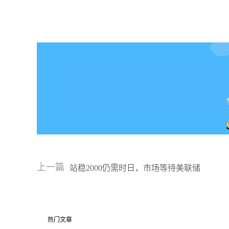
上一篇
站稳2000仍需时日，市场等待美联储
热门文章