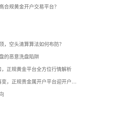
高合规黄金开户交易平台？
压顶，空头清算算法如何布防？
盘的恶意洗盘陷阱
口，正规黄金平台全方位行情解析
期再变，正规贵金属开户平台迎开户热
向