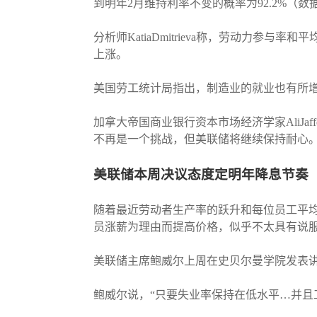
到明年2月维持利率不变的概率为92.2%（数据
分析师KatiaDmitrieva称，劳动力
上涨。
美国劳工统计局指出，制造业的就业也有所
加拿大帝国商业银行资本市场经济学家AliJa
不再是一个挑战，但美联储将继续保持耐心。
美联储本周决议态度定明年降息节奏
随着最近劳动者生产率的跃升和每位员工平
员涨薪为理由而提高价格，似乎不太具有说
美联储主席鲍威尔上周在史贝尔曼学院发表
鲍威尔说，“只要失业率保持在低水平…并且