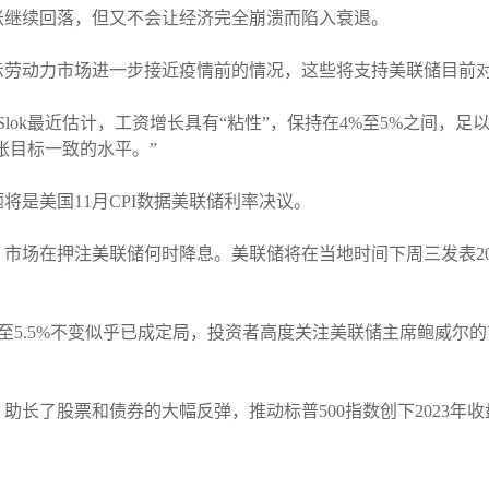
胀继续回落，但又不会让经济完全崩溃而陷入衰退。
示劳动力市场进一步接近疫情前的情况，这些将支持美联储目前
学家TorstenSlok最近估计，工资增长具有“粘性”，保持在4%至5
胀目标一致的水平。”
是美国11月CPI数据美联储利率决议。
市场在押注美联储何时降息。美联储将在当地时间下周三发表20
5%至5.5%不变似乎已成定局，投资者高度关注美联储主席鲍威
，助长了股票和债券的大幅反弹，推动标普500指数创下2023年