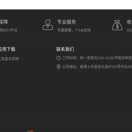
保障
专业服务
收
用MT5平台
专属客服，7*24h在线
0
应用下载
联系我们
工作时间：周一至周五9:00-18:00(节假日休息
汇凯金业官网
公司地址：香港上环皇后大道中183号中达大厦