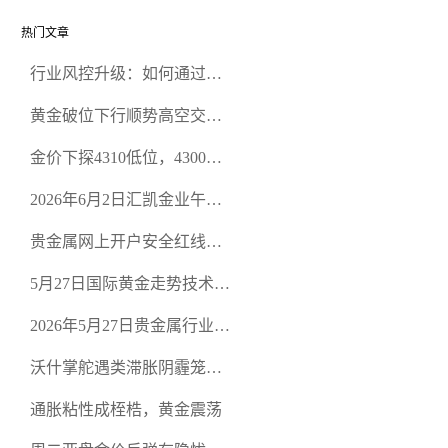
热门文章
行业风控升级：如何通过正
规贵金属交易官网甄选高合
黄金破位下行顺势高空交易
规黄金开户交易平台？
策略
金价下探4310低位，4300关
口面临考验
2026年6月2日汇凯金业午盘
策略：金银双阻力位压顶，
贵金属网上开户安全红线：
空头清算算法如何布防？
从合规审查谈地下对赌盘的
5月27日国际黄金走势技术盘
恶意洗盘陷阱
点：多空争夺关键关口，正
2026年5月27日贵金属行业新
规黄金平台全方位行情解析
闻：美联储降息预期再变，
沃什掌舵遇类滞胀阴霾笼
正规贵金属开户平台迎开户
罩，黄金困守4700静待方向
热潮
通胀粘性成桎梏，黄金震荡