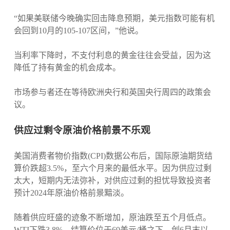
“如果美联储今晚确实回击降息预期，美元指数可能有机
会回到10月的105-107区间，”他说。
当利率下降时，不支付利息的黄金往往会受益，因为这
降低了持有黄金的机会成本。
市场参与者还在等待欧洲央行和英国央行周四的政策会
议。
供应过剩令原油价格前景不乐观
美国消费者物价指数(CPI)数据公布后，国际原油期货结
算价跌超3.5%，至六个月来的最低水平。因为供应过剩
太大，短期内无法弥补，对供应过剩的担忧导致投资者
预计2024年原油价格前景黯淡。
随着供应旺盛的迹象不断增加，原油跌至五个月低点。
WTI下跌3.8%，结算价位于69美元/桶之下，创6月末以