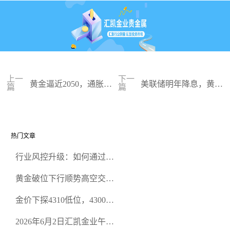
上一
下一
黄金逼近2050，通胀成
美联储明年降息，黄金
篇
篇
重要分水岭
多头回归
热门文章
行业风控升级：如何通过正
规贵金属交易官网甄选高合
黄金破位下行顺势高空交易
规黄金开户交易平台？
策略
金价下探4310低位，4300关
口面临考验
2026年6月2日汇凯金业午盘