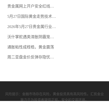
策略：金银双阻力位压顶，
贵金属网上开户安全红线：
空头清算算法如何布防？
从合规审查谈地下对赌盘的
5月27日国际黄金走势技术盘
恶意洗盘陷阱
点：多空争夺关键关口，正
2026年5月27日贵金属行业新
规黄金平台全方位行情解析
闻：美联储降息预期再变，
沃什掌舵遇类滞胀阴霾笼
正规贵金属开户平台迎开户
罩，黄金困守4700静待方向
热潮
通胀粘性成桎梏，黄金震荡
周二亚盘金价反弹存隐忧，
缺乏基本面支撑难续涨
风险提示：金融市场存在风险，黄金投资具有高风险性。汇凯金业
致力于为投资者提供正规、安全的交易环境。
汇凯资质
|
使用协议
|
隐私政策